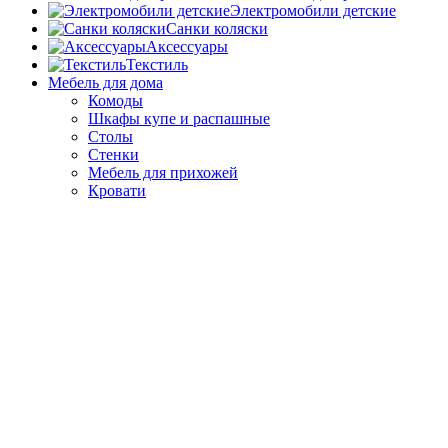
Электромобили детские
Санки коляски
Аксессуары
Текстиль
Мебель для дома
Комоды
Шкафы купе и распашные
Столы
Стенки
Мебель для прихожей
Кровати
Гарнитуры для спальни и гостинной
О DKS
Режим работы и контакты
Договор оферта. Гарантии
SRAZU КЭШБЭК Условия и правила программы
лояльности
Рассрочка от ОТП банка
Как пользоваться сервисом ДОЛЯМИ?
Хранение до рождения
Отзывы
ЛИЧНЫЙ КАБИНЕТ
Оплата и доставка
Бесплатная доставка по России