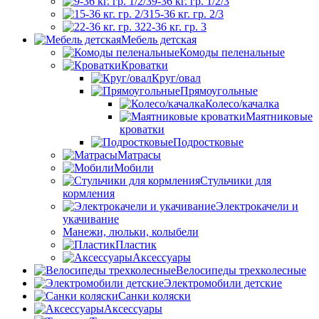
9-36 кг. гр. 1/2/3
15-36 кг. гр. 2/3
22-36 кг. гр. 3
Мебель детская
Комоды пеленальные
Кроватки
Круг/овал
Прямоугольные
Колесо/качалка
Маятниковые
кроватки
Подростковые
Матрасы
Мобили
Стульчики для
кормления
Электрокачели и
укачивание
Манежи, люльки, колыбели
Пластик
Аксессуары
Велосипеды трехколесные
Электромобили детские
Санки коляски
Аксессуары