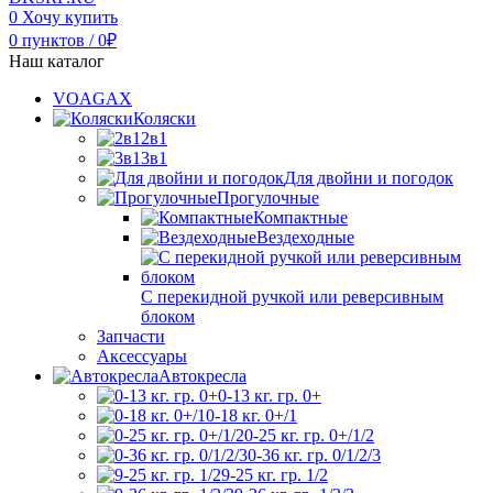
0
Хочу купить
0
пунктов
/
0
₽
Наш каталог
VOAGAX
Коляски
2в1
3в1
Для двойни и погодок
Прогулочные
Компактные
Вездеходные
С перекидной ручкой или реверсивным
блоком
Запчасти
Аксессуары
Автокресла
0-13 кг. гр. 0+
0-18 кг. 0+/1
0-25 кг. гр. 0+/1/2
0-36 кг. гр. 0/1/2/3
9-25 кг. гр. 1/2