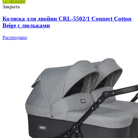
Подробнее
Закрыть
Коляска для двойни CRL-5502/1 Connect Cotton
Beige с люльками
Распродано