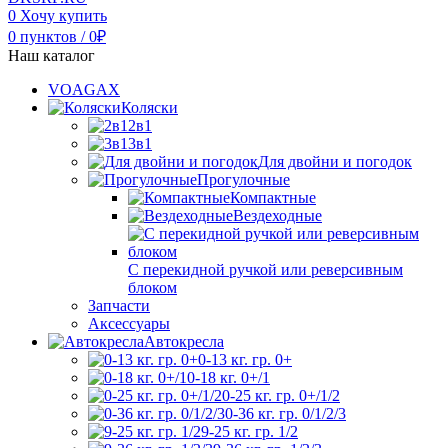
0
Хочу купить
0
пунктов
/
0
₽
Наш каталог
VOAGAX
Коляски
2в1
3в1
Для двойни и погодок
Прогулочные
Компактные
Вездеходные
С перекидной ручкой или реверсивным
блоком
Запчасти
Аксессуары
Автокресла
0-13 кг. гр. 0+
0-18 кг. 0+/1
0-25 кг. гр. 0+/1/2
0-36 кг. гр. 0/1/2/3
9-25 кг. гр. 1/2