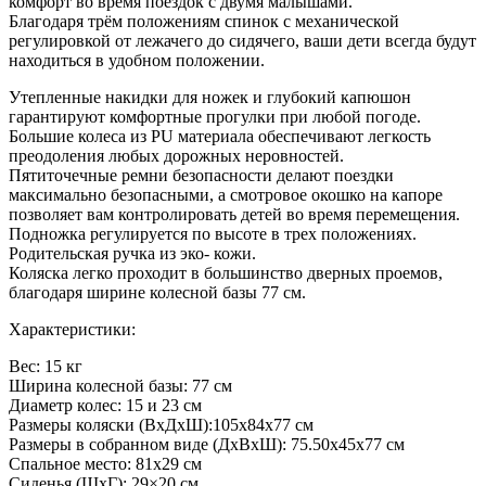
комфорт во время поездок с двумя малышами.
Благодаря трём положениям спинок с механической
регулировкой от лежачего до сидячего, ваши дети всегда будут
находиться в удобном положении.
Утепленные накидки для ножек и глубокий капюшон
гарантируют комфортные прогулки при любой погоде.
Большие колеса из PU материала обеспечивают легкость
преодоления любых дорожных неровностей.
Пятиточечные ремни безопасности делают поездки
максимально безопасными, а смотровое окошко на капоре
позволяет вам контролировать детей во время перемещения.
Подножка регулируется по высоте в трех положениях.
Родительская ручка из эко- кожи.
Коляска легко проходит в большинство дверных проемов,
благодаря ширине колесной базы 77 см.
Характеристики:
Вес: 15 кг
Ширина колесной базы: 77 см
Диаметр колес: 15 и 23 см
Размеры коляски (ВхДхШ):105х84х77 см
Размеры в собранном виде (ДxВxШ): 75.50x45x77 см
Спальное место: 81х29 см
Сиденья (ШхГ): 29×20 см