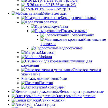
9-36 кг. гр. 1/2/3
15-36 кг. гр. 2/3
22-36 кг. гр. 3
Мебель детская
Комоды пеленальные
Кроватки
Круг/овал
Прямоугольные
Колесо/качалка
Маятниковые
кроватки
Подростковые
Матрасы
Мобили
Стульчики для
кормления
Электрокачели и
укачивание
Манежи, люльки, колыбели
Пластик
Аксессуары
Велосипеды трехколесные
Электромобили детские
Санки коляски
Аксессуары