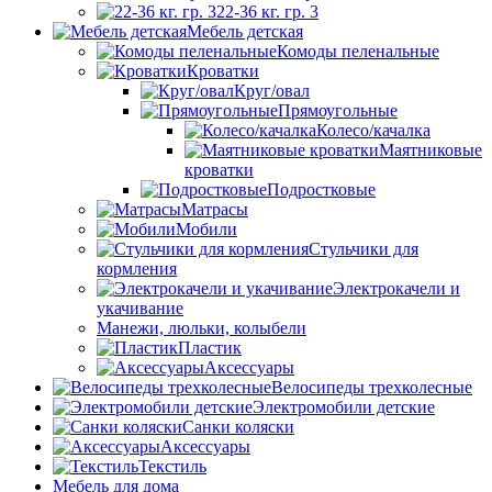
22-36 кг. гр. 3
Мебель детская
Комоды пеленальные
Кроватки
Круг/овал
Прямоугольные
Колесо/качалка
Маятниковые
кроватки
Подростковые
Матрасы
Мобили
Стульчики для
кормления
Электрокачели и
укачивание
Манежи, люльки, колыбели
Пластик
Аксессуары
Велосипеды трехколесные
Электромобили детские
Санки коляски
Аксессуары
Текстиль
Мебель для дома