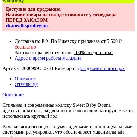
В корзину
Коляска
Доступно для предзаказа
для
Наличие товара на складе уточняйте у менеджера
двойни
ПЕРЕД ЗАКАЗОМ
Sweet
vk.me/dksprobegom
Baby
Donna
Black
Доставка по РФ. По Ижевску при заказе от 5 500 ₽ -
бесплатно
Заказы отправляются после
100% предоплаты.
Адрес и время работы магазина
Артикул
2000999580741
Категория
Для двойни и погодок
Описание
Отзывы (0)
Описание
Cтильная и современная коляску Sweet Baby Donna –
идеальный выбор для двойни или близнецов, которую можно
использовать круглый год.
Рама коляски оснащена двумя сиденьями с индивидуальными
системами регулировки, что обеспечивает максимальный