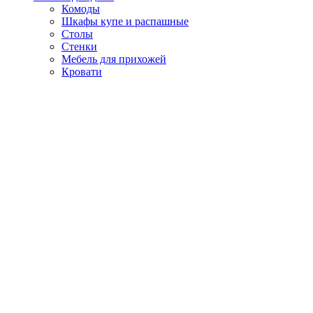
Комоды
Шкафы купе и распашные
Столы
Стенки
Мебель для прихожей
Кровати
Гарнитуры для спальни и гостинной
О DKS
Режим работы и контакты
Договор оферта. Гарантии
SRAZU КЭШБЭК Условия и правила программы
лояльности
Рассрочка от ОТП банка
Как пользоваться сервисом ДОЛЯМИ?
Хранение до рождения
Отзывы
ЛИЧНЫЙ КАБИНЕТ
Оплата и доставка
Бесплатная доставка по России
Скидка под конкурента
Услуги
Хранение до рождения
Видео-обзоры
Статьи