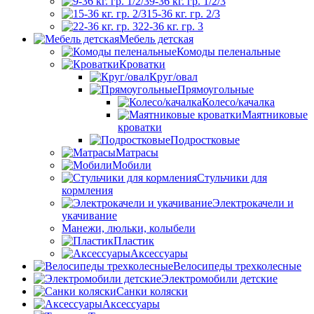
9-36 кг. гр. 1/2/3
15-36 кг. гр. 2/3
22-36 кг. гр. 3
Мебель детская
Комоды пеленальные
Кроватки
Круг/овал
Прямоугольные
Колесо/качалка
Маятниковые
кроватки
Подростковые
Матрасы
Мобили
Стульчики для
кормления
Электрокачели и
укачивание
Манежи, люльки, колыбели
Пластик
Аксессуары
Велосипеды трехколесные
Электромобили детские
Санки коляски
Аксессуары