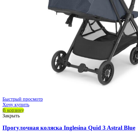
Быстрый просмотр
Хочу купить
В корзину
Закрыть
Прогулочная коляска Inglesina Quid 3 Astral Blue