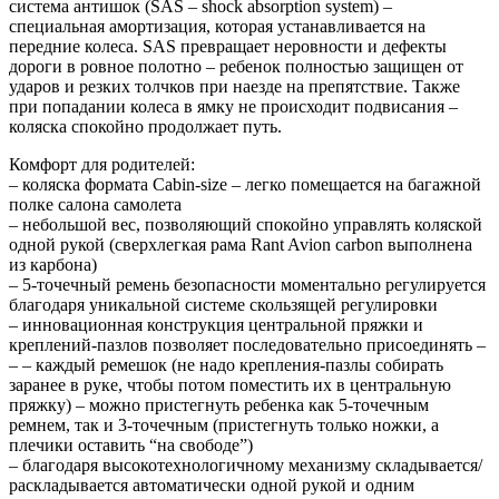
система антишок (SAS – shock absorption system) –
специальная амортизация, которая устанавливается на
передние колеса. SAS превращает неровности и дефекты
дороги в ровное полотно – ребенок полностью защищен от
ударов и резких толчков при наезде на препятствие. Также
при попадании колеса в ямку не происходит подвисания –
коляска спокойно продолжает путь.
Комфорт для родителей:
– коляска формата Cabin-size – легко помещается на багажной
полке салона самолета
– небольшой вес, позволяющий спокойно управлять коляской
одной рукой (сверхлегкая рама Rant Avion carbon выполнена
из карбона)
– 5-точечный ремень безопасности моментально регулируется
благодаря уникальной системе скользящей регулировки
– инновационная конструкция центральной пряжки и
креплений-пазлов позволяет последовательно присоединять –
– – каждый ремешок (не надо крепления-пазлы собирать
заранее в руке, чтобы потом поместить их в центральную
пряжку) – можно пристегнуть ребенка как 5-точечным
ремнем, так и 3-точечным (пристегнуть только ножки, а
плечики оставить “на свободе”)
– благодаря высокотехнологичному механизму складывается/
раскладывается автоматически одной рукой и одним