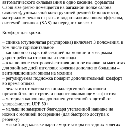
автоматического складывания в одно касание, форматом
Cabin-size (легко помещается на багажной полке салона
самолета), уникальной конструкцией ремней безопасности,
материалом чехлов с грязе- и водоотталкивающим эффектом,
системой антишок (SAS) на передних колесах.
Комфорт для крохи:
– спинка (ступенчатая регулировка) включает 3 положения, в
том числе горизонтальное
– капюшон со скрытой секцией на молнии и козырьком
укроет ребенка от солнца и непогоды
– в капюшоне смотровое/вентиляционное окошко на магнитах
для знойных дней изголовье коляски дополнено большим –
вентиляционным окном на молнии
– регулируемая подножка подарит дополнительный комфорт
во время отдыха
– чехлы изготовлены из гипоаллергенной тактильно
приятной ткани с грязе- и водоотталкивающим эффектом
– материал капюшона дополнен усиленной защитой от
ультрафиолета UPF 50+
– малыш не замерзнет благодаря утепленной накидке на
ножки с молнией посередине (для быстрого доступа к
ребенку)
– мягкий ход коляске дарят амортизаторы на задних колесах