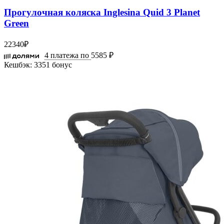
Прогулочная коляска Inglesina Quid 3 Planet
Green
22340
₽
4 платежа по
5585 ₽
Кешбэк:
3351 бонус