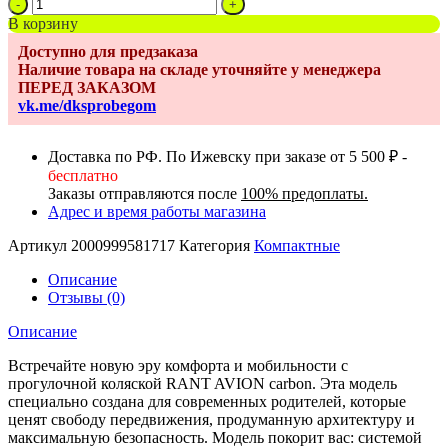
Количество
товара
В корзину
Коляска
Доступно для предзаказа
прогулочная
Наличие товара на складе уточняйте у менеджера
Rant
ПЕРЕД ЗАКАЗОМ
Avion
vk.me/dksprobegom
carbon
RA407
Black
Доставка по РФ. По Ижевску при заказе от 5 500 ₽ -
бесплатно
Заказы отправляются после
100% предоплаты.
Адрес и время работы магазина
Артикул
2000999581717
Категория
Компактные
Описание
Отзывы (0)
Описание
Встречайте новую эру комфорта и мобильности с
прогулочной коляской RANT AVION carbon. Эта модель
специально создана для современных родителей, которые
ценят свободу передвижения, продуманную архитектуру и
максимальную безопасность. Модель покорит вас: системой