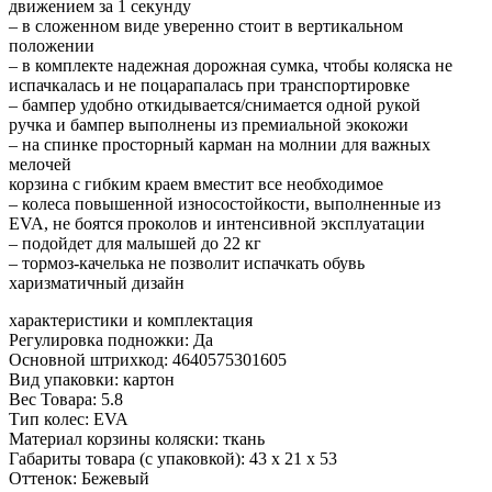
движением за 1 секунду
– в сложенном виде уверенно стоит в вертикальном
положении
– в комплекте надежная дорожная сумка, чтобы коляска не
испачкалась и не поцарапалась при транспортировке
– бампер удобно откидывается/снимается одной рукой
ручка и бампер выполнены из премиальной экокожи
– на спинке просторный карман на молнии для важных
мелочей
корзина с гибким краем вместит все необходимое
– колеса повышенной износостойкости, выполненные из
EVA, не боятся проколов и интенсивной эксплуатации
– подойдет для малышей до 22 кг
– тормоз-качелька не позволит испачкать обувь
харизматичный дизайн
характеристики и комплектация
Регулировка подножки: Да
Основной штрихкод: 4640575301605
Вид упаковки: картон
Вес Товара: 5.8
Тип колес: EVA
Материал корзины коляски: ткань
Габариты товара (с упаковкой): 43 x 21 x 53
Оттенок: Бежевый