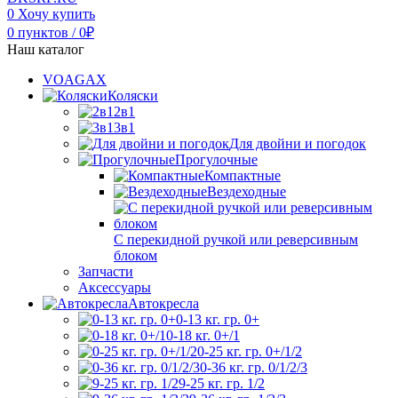
0
Хочу купить
0
пунктов
/
0
₽
Наш каталог
VOAGAX
Коляски
2в1
3в1
Для двойни и погодок
Прогулочные
Компактные
Вездеходные
С перекидной ручкой или реверсивным
блоком
Запчасти
Аксессуары
Автокресла
0-13 кг. гр. 0+
0-18 кг. 0+/1
0-25 кг. гр. 0+/1/2
0-36 кг. гр. 0/1/2/3
9-25 кг. гр. 1/2