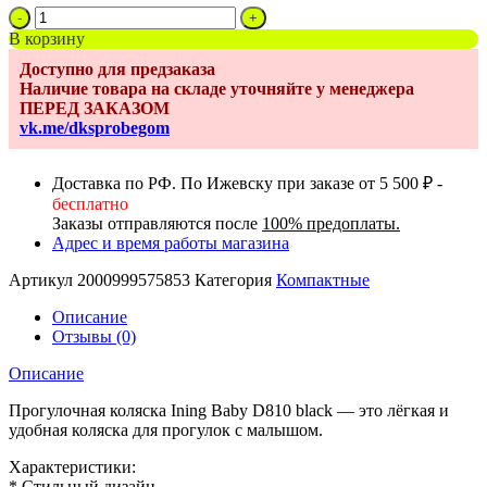
Количество
товара
В корзину
Коляска
Доступно для предзаказа
Ining
Наличие товара на складе уточняйте у менеджера
Baby
ПЕРЕД ЗАКАЗОМ
D
vk.me/dksprobegom
810
Dark
green
Доставка по РФ. По Ижевску при заказе от 5 500 ₽ -
бесплатно
Заказы отправляются после
100% предоплаты.
Адрес и время работы магазина
Артикул
2000999575853
Категория
Компактные
Описание
Отзывы (0)
Описание
Прогулочная коляска Ining Baby D810 black — это лёгкая и
удобная коляска для прогулок с малышом.
Характеристики:
* Стильный дизайн.