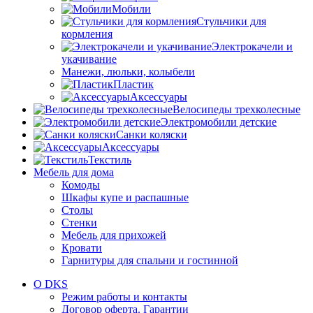
Мобили
Стульчики для
кормления
Электрокачели и
укачивание
Манежи, люльки, колыбели
Пластик
Аксессуары
Велосипеды трехколесные
Электромобили детские
Санки коляски
Аксессуары
Текстиль
Мебель для дома
Комоды
Шкафы купе и распашные
Столы
Стенки
Мебель для прихожей
Кровати
Гарнитуры для спальни и гостинной
О DKS
Режим работы и контакты
Договор оферта. Гарантии