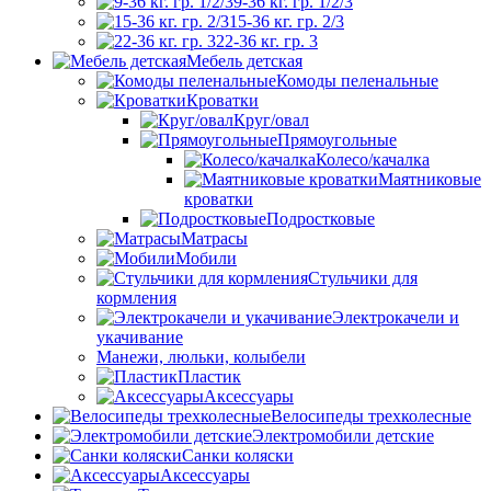
9-36 кг. гр. 1/2/3
15-36 кг. гр. 2/3
22-36 кг. гр. 3
Мебель детская
Комоды пеленальные
Кроватки
Круг/овал
Прямоугольные
Колесо/качалка
Маятниковые
кроватки
Подростковые
Матрасы
Мобили
Стульчики для
кормления
Электрокачели и
укачивание
Манежи, люльки, колыбели
Пластик
Аксессуары
Велосипеды трехколесные
Электромобили детские
Санки коляски
Аксессуары