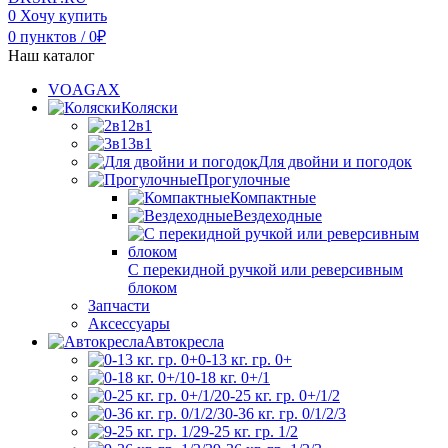
0
Хочу купить
0
пунктов
/
0
₽
Наш каталог
VOAGAX
Коляски
2в1
3в1
Для двойни и погодок
Прогулочные
Компактные
Вездеходные
С перекидной ручкой или реверсивным
блоком
Запчасти
Аксессуары
Автокресла
0-13 кг. гр. 0+
0-18 кг. 0+/1
0-25 кг. гр. 0+/1/2
0-36 кг. гр. 0/1/2/3
9-25 кг. гр. 1/2