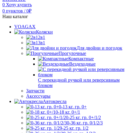
0
Хочу купить
0
пунктов
/
0
₽
Наш каталог
VOAGAX
Коляски
2в1
3в1
Для двойни и погодок
Прогулочные
Компактные
Вездеходные
С перекидной ручкой или реверсивным
блоком
Запчасти
Аксессуары
Автокресла
0-13 кг. гр. 0+
0-18 кг. 0+/1
0-25 кг. гр. 0+/1/2
0-36 кг. гр. 0/1/2/3
9-25 кг. гр. 1/2