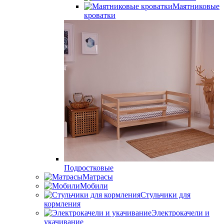
Маятниковые
кроватки
Подростковые
Матрасы
Мобили
Стульчики для
кормления
Электрокачели и
укачивание