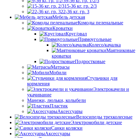
9-36 кг. гр. 1/2/3
15-36 кг. гр. 2/3
22-36 кг. гр. 3
Мебель детская
Комоды пеленальные
Кроватки
Круг/овал
Прямоугольные
Колесо/качалка
Маятниковые
кроватки
Подростковые
Матрасы
Мобили
Стульчики для
кормления
Электрокачели и
укачивание
Манежи, люльки, колыбели
Пластик
Аксессуары
Велосипеды трехколесные
Электромобили детские
Санки коляски
Аксессуары