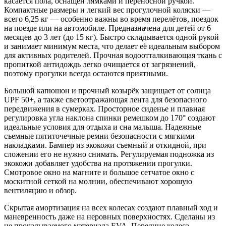
касается пола, оснащён лямками и переносной ручкой.
Компактные размеры и легкий вес прогулочной коляски —
всего 6,25 кг — особенно важны во время перелётов, поездок
на поезде или на автомобиле. Предназначена для детей от 6
месяцев до 3 лет (до 15 кг). Быстро складывается одной рукой
и занимает минимум места, что делает её идеальным выбором
для активных родителей. Прочная водоотталкивающая ткань с
пропиткой антидождь легко очищается от загрязнений,
поэтому прогулки всегда остаются приятными.
Большой капюшон и прочный козырёк защищает от солнца
UPF 50+, а также светоотражающая лента для безопасного
передвижения в сумерках. Просторное сиденье и плавная
регулировка угла наклона спинки ремешком до 170° создают
идеальные условия для отдыха и сна малыша. Надежные
съемные пятиточечные ремни безопасности с мягкими
накладками. Бампер из экокожи съемный и откидной, при
сложении его не нужно снимать. Регулируемая подножка из
экокожи добавляет удобства на протяжении прогулки.
Смотровое окно на магните и большое сетчатое окно с
москитной сеткой на молнии, обеспечивают хорошую
вентиляцию и обзор.
Скрытая амортизация на всех колесах создают плавный ход и
маневренность даже на неровных поверхностях. Сделаны из
не прокалываемого материала EVA. Передние колеса