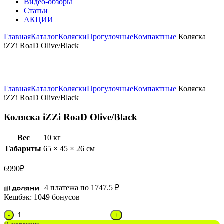
Видео-обзоры
Статьи
АКЦИИ
Главная
Каталог
Коляски
Прогулочные
Компактные
Коляска
iZZi RoaD Olive/Black
Увеличить
Главная
Каталог
Коляски
Прогулочные
Компактные
Коляска
iZZi RoaD Olive/Black
Коляска iZZi RoaD Olive/Black
Вес
10 кг
Габариты
65 × 45 × 26 см
6990
₽
4 платежа по
1747.5 ₽
Кешбэк:
1049 бонусов
Количество
товара