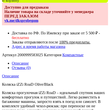
В корзину
Коляска
Доступно для предзаказа
iZZi
Наличие товара на складе уточняйте у менеджера
RoaD
ПЕРЕД ЗАКАЗОМ
Olive/Black
vk.me/dksprobegom
Доставка по РФ. По Ижевску при заказе от 5 500 ₽ -
бесплатно
Заказы отправляются после
100% предоплаты.
Адрес и время работы магазина
Артикул
2000999583025
Категория
Компактные
Описание
Отзывы (0)
Описание
Коляска iZZi RoaD Olive/Black
Коляска прогулочная iZZi RoaD – идеальный спутник ваших
комфортных прогулок и путешествий. Легко разместить в
багажнике машины, запросто взять в поезд или самолет. В
комплекте удобный чехол-рюкзак: при переноске он не