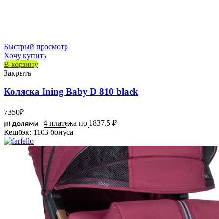
Быстрый просмотр
Хочу купить
В корзину
Закрыть
Коляска Ining Baby D 810 black
7350
₽
4 платежа по
1837.5 ₽
Кешбэк:
1103 бонуса