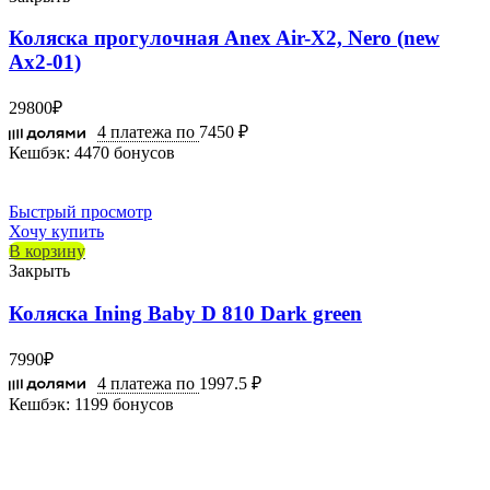
Коляска прогулочная Anex Air-X2, Nero (new
Ax2-01)
29800
₽
4 платежа по
7450 ₽
Кешбэк:
4470 бонусов
Быстрый просмотр
Хочу купить
В корзину
Закрыть
Коляска Ining Baby D 810 Dark green
7990
₽
4 платежа по
1997.5 ₽
Кешбэк:
1199 бонусов