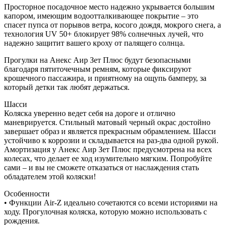
Просторное посадочное место надежно укрывается большим
капором, имеющим водоотталкивающее покрытие – это
спасет пупса от порывов ветра, косого дождя, мокрого снега, а
технология UV 50+ блокирует 98% солнечных лучей, что
надежно защитит вашего кроху от палящего солнца.
Прогулки на Анекс Аир Зет Плюс будут безопасными
благодаря пятиточечным ремням, которые фиксируют
крошечного пассажира, и приятному на ощупь бамперу, за
который детки так любят держаться.
Шасси
Коляска уверенно ведет себя на дороге и отлично
маневрируется. Стильный матовый черный окрас достойно
завершает образ и является прекрасным обрамлением. Шасси
устойчиво к коррозии и складывается на раз-два одной рукой.
Амортизация у Анекс Аир Зет Плюс предусмотрена на всех
колесах, что делает ее ход изумительно мягким. Попробуйте
сами – и вы не сможете отказаться от наслаждения стать
обладателем этой коляски!
Особенности
• Функции Air-Z идеально сочетаются со всеми историями на
ходу. Прогулочная коляска, которую можно использовать с
рождения.