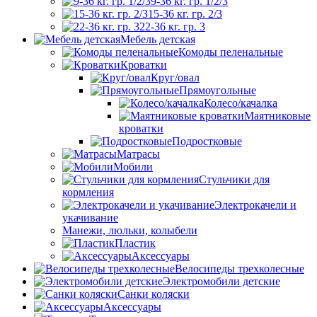
9-36 кг. гр. 1/2/3
15-36 кг. гр. 2/3
22-36 кг. гр. 3
Мебель детская
Комоды пеленальные
Кроватки
Круг/овал
Прямоугольные
Колесо/качалка
Маятниковые
кроватки
Подростковые
Матрасы
Мобили
Стульчики для
кормления
Электрокачели и
укачивание
Манежи, люльки, колыбели
Пластик
Аксессуары
Велосипеды трехколесные
Электромобили детские
Санки коляски
Аксессуары