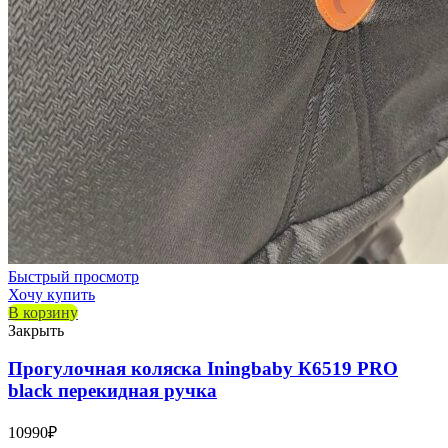
Быстрый просмотр
Хочу купить
В корзину
Закрыть
Прогулочная коляска Iningbaby К6519 PRO
black перекидная ручка
10990
₽