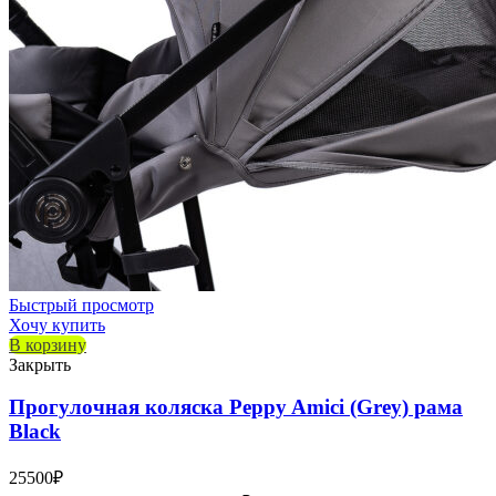
Быстрый просмотр
Хочу купить
В корзину
Закрыть
Прогулочная коляска Peppy Amici (Grey) рама
Black
25500
₽