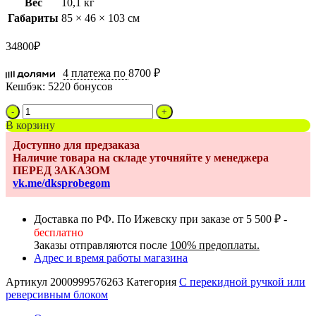
Вес
10,1 кг
Габариты
85 × 46 × 103 см
34800
₽
4 платежа по
8700 ₽
Кешбэк:
5220 бонусов
Количество
товара
В корзину
Коляска
Доступно для предзаказа
прогулочная
Наличие товара на складе уточняйте у менеджера
Anex
ПЕРЕД ЗАКАЗОМ
Air-
vk.me/dksprobegom
Z
Plus,
Vivi
Доставка по РФ. По Ижевску при заказе от 5 500 ₽ -
/
бесплатно
Серый
Заказы отправляются после
100% предоплаты.
(Az-
Адрес и время работы магазина
10)
Артикул
2000999576263
Категория
С перекидной ручкой или
реверсивным блоком