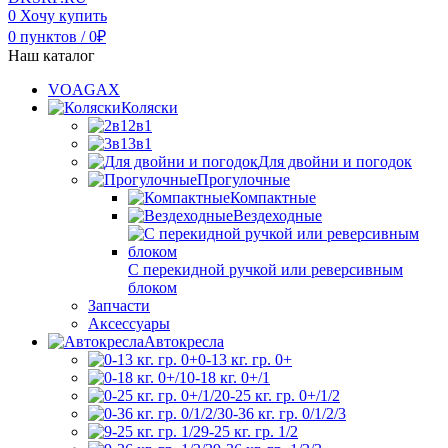
0
Хочу купить
0
пунктов
/
0
₽
Наш каталог
VOAGAX
Коляски
2в1
3в1
Для двойни и погодок
Прогулочные
Компактные
Вездеходные
С перекидной ручкой или реверсивным
блоком
Запчасти
Аксессуары
Автокресла
0-13 кг. гр. 0+
0-18 кг. 0+/1
0-25 кг. гр. 0+/1/2
0-36 кг. гр. 0/1/2/3
9-25 кг. гр. 1/2