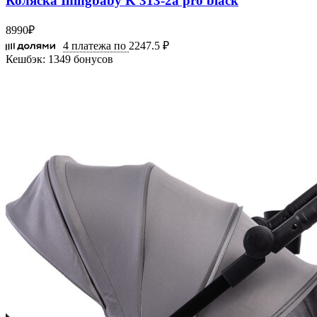
Коляска Iningbaby K 313-2a pro black
8990
₽
4 платежа по
2247.5 ₽
Кешбэк:
1349 бонусов