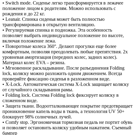
• Switch mode. Сиденье легко трансформируется в лежачее
положение лицом к родителям. Можно использовать с
рождения и до 22 кг.
• Leanair. Спинка сиденья может быть полностью
трансформирована в открытую вентиляцию.
• Регулируемая спинка и подножка. Эта особенность
позволяет выбрать индивидуальное положение по высоте,
включая положение лежа.
• Поворотные колеса 360°. Делают прогулки еще более
комфортным, позволяя преодолевать любые препятствия. 2х
уровневая амортизация (передних колес, задних колес).
Материал колес EVA – резина.
• Мгновенное раскладывание. После разъединения Folding
lock, коляску можно разложить одним движением. Всегда
проверяйте фиксацию сиденья в разложенном виде.
• X-Lock. Автоматическая система X-Lock защищает коляску
от случайного складывания рамы.
• Folding lock. Система Folding lock фиксирует коляску в
сложенном виде.
• Защита ткани. Водоотталкивающее покрытие предотвращает
проникновение капель воды в ткань, а технология UV 50+
блокирует 98% солнечных лучей.
• Comfy stop. Эргономичная тормозная педаль не портит обувь
и позволяет остановить коляску удобным нажатием. Съемный
бампер