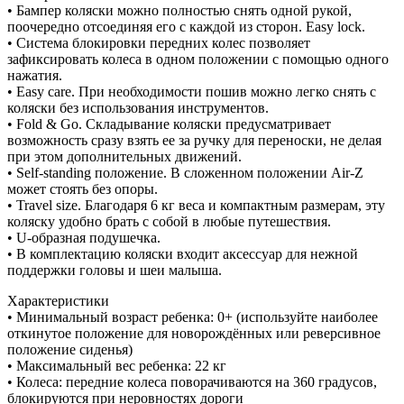
• Бампер коляски можно полностью снять одной рукой,
поочередно отсоединяя его с каждой из сторон. Easy lock.
• Система блокировки передних колес позволяет
зафиксировать колеса в одном положении с помощью одного
нажатия.
• Easy care. При необходимости пошив можно легко снять с
коляски без использования инструментов.
• Fold & Go. Складывание коляски предусматривает
возможность сразу взять ее за ручку для переноски, не делая
при этом дополнительных движений.
• Self-standing положение. В сложенном положении Air-Z
может стоять без опоры.
• Travel size. Благодаря 6 кг веса и компактным размерам, эту
коляску удобно брать с собой в любые путешествия.
• U-образная подушечка.
• В комплектацию коляски входит аксессуар для нежной
поддержки головы и шеи малыша.
Характеристики
• Минимальный возраст ребенка: 0+ (используйте наиболее
откинутое положение для новорождённых или реверсивное
положение сиденья)
• Максимальный вес ребенка: 22 кг
• Колеса: передние колеса поворачиваются на 360 градусов,
блокируются при неровностях дороги