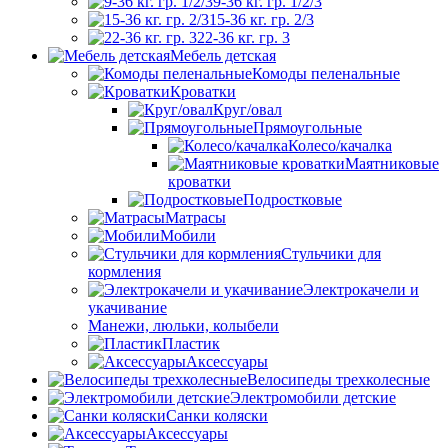
9-36 кг. гр. 1/2/3
15-36 кг. гр. 2/3
22-36 кг. гр. 3
Мебель детская
Комоды пеленальные
Кроватки
Круг/овал
Прямоугольные
Колесо/качалка
Маятниковые
кроватки
Подростковые
Матрасы
Мобили
Стульчики для
кормления
Электрокачели и
укачивание
Манежи, люльки, колыбели
Пластик
Аксессуары
Велосипеды трехколесные
Электромобили детские
Санки коляски
Аксессуары