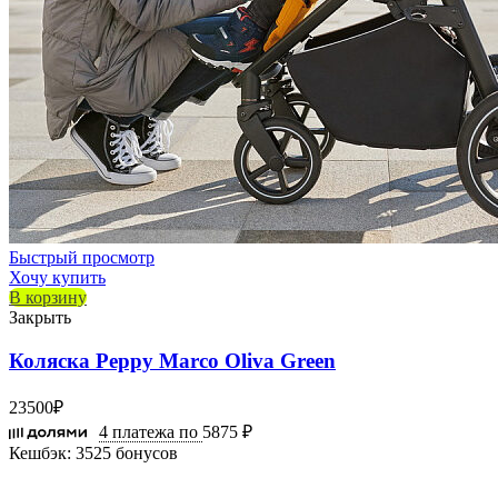
Быстрый просмотр
Хочу купить
В корзину
Закрыть
Коляска Peppy Marco Oliva Green
23500
₽
4 платежа по
5875 ₽
Кешбэк:
3525 бонусов