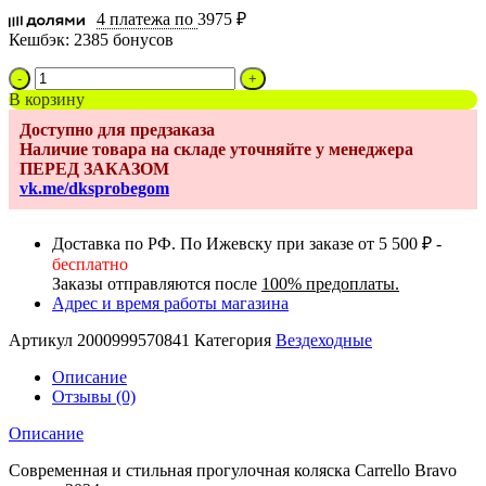
4 платежа по
3975 ₽
Кешбэк:
2385 бонусов
Количество
товара
В корзину
Коляска
Доступно для предзаказа
прогулочная
Наличие товара на складе уточняйте у менеджера
Carrello
ПЕРЕД ЗАКАЗОМ
Bravo
vk.me/dksprobegom
CRL-
8512
Pure
Доставка по РФ. По Ижевску при заказе от 5 500 ₽ -
Black
бесплатно
2024
Заказы отправляются после
100% предоплаты.
Адрес и время работы магазина
Артикул
2000999570841
Категория
Вездеходные
Описание
Отзывы (0)
Описание
Современная и стильная прогулочная коляска Carrello Bravo