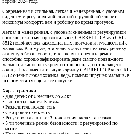
версии 2024 года
Современная и стильная, легкая и маневренная, с удобным
сиденьем и регулируемой спинкой и ручкой, обеспечит
максимум комфорта вам и ребенку во время прогулок.
Легкая и маневренная, с удобным сиденьем и регулируемой
спинкой, включая горизонтальное, CARRELLO Bravo CRL-
8512 подойдет для каждодневных прогулок и путешествий с
малышом. К тому же, эта модель обеспечит вашему ребенку
отличную безопасность, так как пятиточечные ремни
способны хорошо зафиксировать даже самого подвижного
малыша, а капюшон укроет и от непогоды, и от палящего
солнца. Ну а вместительную корзину CARRELLO Bravo CRL-
8512 оценит любая хозяйка, ведь, помимо игрушек малыша, в
нее поместятся еще и все покупки.
Характеристики
• Для детей: от 6 месяцев до 22 кг
• Тип складывания: Книжка
• Разделитель ножек: есть
• Смотровое окно: есть
• Регулировка спинки: 3 положения, включая «лежа»
• 5-ти точечные ремни безопасности: с регулировкой по
высоте
• Подножка: покрыта вставкой из эко кожи