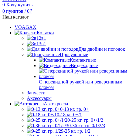
0
Хочу купить
0
пунктов
/
0
₽
Наш каталог
VOAGAX
Коляски
2в1
3в1
Для двойни и погодок
Прогулочные
Компактные
Вездеходные
С перекидной ручкой или реверсивным
блоком
Запчасти
Аксессуары
Автокресла
0-13 кг. гр. 0+
0-18 кг. 0+/1
0-25 кг. гр. 0+/1/2
0-36 кг. гр. 0/1/2/3
9-25 кг. гр. 1/2