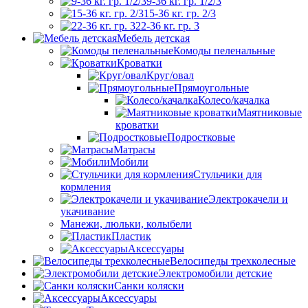
9-36 кг. гр. 1/2/3
15-36 кг. гр. 2/3
22-36 кг. гр. 3
Мебель детская
Комоды пеленальные
Кроватки
Круг/овал
Прямоугольные
Колесо/качалка
Маятниковые
кроватки
Подростковые
Матрасы
Мобили
Стульчики для
кормления
Электрокачели и
укачивание
Манежи, люльки, колыбели
Пластик
Аксессуары
Велосипеды трехколесные
Электромобили детские
Санки коляски
Аксессуары