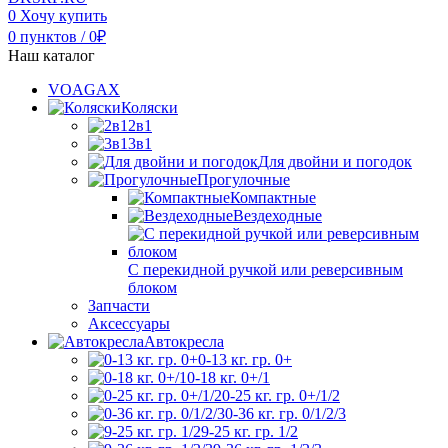
0
Хочу купить
0
пунктов
/
0
₽
Наш каталог
VOAGAX
Коляски
2в1
3в1
Для двойни и погодок
Прогулочные
Компактные
Вездеходные
С перекидной ручкой или реверсивным
блоком
Запчасти
Аксессуары
Автокресла
0-13 кг. гр. 0+
0-18 кг. 0+/1
0-25 кг. гр. 0+/1/2
0-36 кг. гр. 0/1/2/3
9-25 кг. гр. 1/2