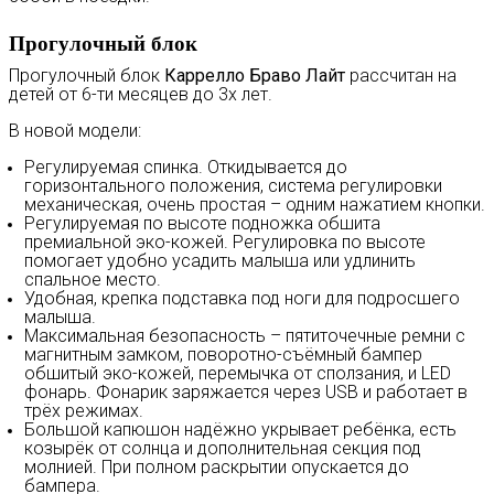
Прогулочный блок
Прогулочный блок
Каррелло Браво Лайт
рассчитан на
детей от 6-ти месяцев до 3х лет.
В новой модели:
Регулируемая спинка. Откидывается до
горизонтального положения, система регулировки
механическая, очень простая – одним нажатием кнопки.
Регулируемая по высоте подножка обшита
премиальной эко-кожей. Регулировка по высоте
помогает удобно усадить малыша или удлинить
спальное место.
Удобная, крепка подставка под ноги для подросшего
малыша.
Максимальная безопасность – пятиточечные ремни с
магнитным замком, поворотно-съёмный бампер
обшитый эко-кожей, перемычка от сползания, и
LED
фонарь. Фонарик заряжается через
USB и работает в
трёх режимах.
Большой капюшон надёжно укрывает ребёнка, есть
козырёк от солнца и дополнительная секция под
молнией. При полном раскрытии опускается до
бампера.