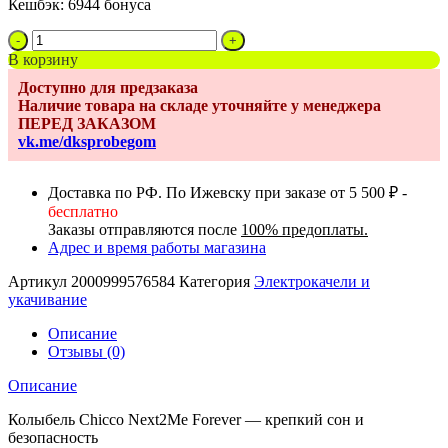
Кешбэк:
6944 бонуса
Количество
товара
В корзину
Детская
Доступно для предзаказа
приставная
Наличие товара на складе уточняйте у менеджера
кроватка
ПЕРЕД ЗАКАЗОМ
Chicco
vk.me/dksprobegom
Next2Me
Forever,
Almond
Доставка по РФ. По Ижевску при заказе от 5 500 ₽ -
(Бежевый)
бесплатно
Заказы отправляются после
100% предоплаты.
Адрес и время работы магазина
Артикул
2000999576584
Категория
Электрокачели и
укачивание
Описание
Отзывы (0)
Описание
Колыбель Chicco Next2Me Forever — крепкий сон и
безопасность