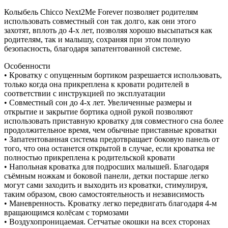
Колыбель Chicco Next2Me Forever позволяет родителям
использовать совместный сон так долго, как они этого
захотят, вплоть до 4-х лет, позволяя хорошо высыпаться как
родителям, так и малышу, сохраняя при этом полную
безопасность, благодаря запатентованной системе.
Особенности
• Кроватку с опущенным бортиком разрешается использовать,
только когда она прикреплена к кровати родителей в
соответствии с инструкцией по эксплуатации
• Совместный сон до 4-х лет. Увеличенные размеры и
открытие и закрытие бортика одной рукой позволяют
использовать приставную кроватку для совместного сна более
продолжительное время, чем обычные приставные кроватки
• Запатентованная система предотвращает боковую панель от
того, что она останется открытой в случае, если кроватка не
полностью прикреплена к родительской кровати
• Напольная кроватка для подросших малышей. Благодаря
съёмным ножкам и боковой панели, детки постарше легко
могут сами заходить и выходить из кроватки, стимулируя,
таким образом, свою самостоятельность и независимость
• Маневренность. Кроватку легко передвигать благодаря 4-м
вращающимся колёсам с тормозами
• Воздухопроницаемая. Сетчатые окошки на всех сторонах