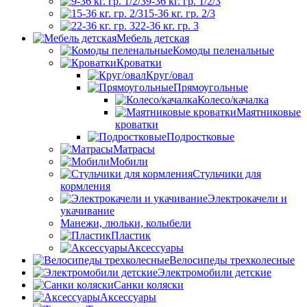
9-36 кг. гр. 1/2/3
15-36 кг. гр. 2/3
22-36 кг. гр. 3
Мебель детская
Комоды пеленальные
Кроватки
Круг/овал
Прямоугольные
Колесо/качалка
Маятниковые
кроватки
Подростковые
Матрасы
Мобили
Стульчики для
кормления
Электрокачели и
укачивание
Манежи, люльки, колыбели
Пластик
Аксессуары
Велосипеды трехколесные
Электромобили детские
Санки коляски
Аксессуары