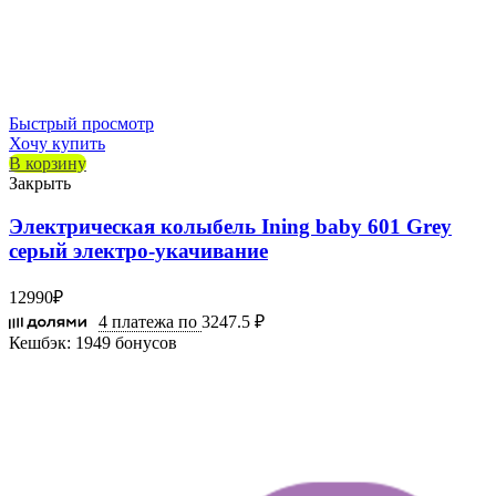
Быстрый просмотр
Хочу купить
В корзину
Закрыть
Электрическая колыбель Ining baby 601 Grey
серый электро-укачивание
12990
₽
4 платежа по
3247.5 ₽
Кешбэк:
1949 бонусов