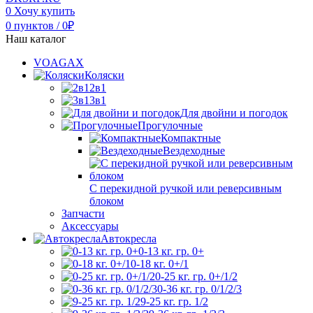
0
Хочу купить
0
пунктов
/
0
₽
Наш каталог
VOAGAX
Коляски
2в1
3в1
Для двойни и погодок
Прогулочные
Компактные
Вездеходные
С перекидной ручкой или реверсивным
блоком
Запчасти
Аксессуары
Автокресла
0-13 кг. гр. 0+
0-18 кг. 0+/1
0-25 кг. гр. 0+/1/2
0-36 кг. гр. 0/1/2/3
9-25 кг. гр. 1/2