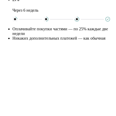
Через 6 недель
Оплачивайте покупки частями — по 25% каждые две
недели
Никаких дополнительных платежей — как обычная
оплата картой
Подробную информацию о работе сервиса можно посмотреть
на сайте
dolyame.ru
×
Поиск
Информация
Каталог
VOAGAX
Коляски
2в1
3в1
Для двойни и погодок