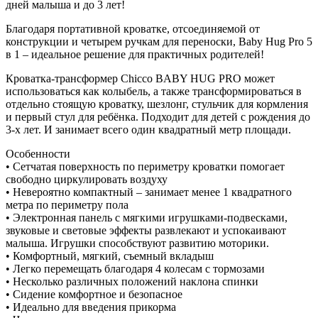
дней малыша и до 3 лет!
Благодаря портативной кроватке, отсоединяемой от
конструкции и четырем ручкам для переноски, Baby Hug Pro 5
в 1 – идеальное решение для практичных родителей!
Кроватка-трансформер Chicco BABY HUG PRO может
использоваться как колыбель, а также трансформироваться в
отдельно стоящую кроватку, шезлонг, стульчик для кормления
и первый стул для ребёнка. Подходит для детей с рождения до
3-х лет. И занимает всего один квадратный метр площади.
Особенности
• Сетчатая поверхность по периметру кроватки помогает
свободно циркулировать воздуху
• Невероятно компактный – занимает менее 1 квадратного
метра по периметру пола
• Электронная панель с мягкими игрушками-подвесками,
звуковые и световые эффекты развлекают и успокаивают
малыша. Игрушки способствуют развитию моторики.
• Комфортный, мягкий, съемный вкладыш
• Легко перемещать благодаря 4 колесам с тормозами
• Несколько различных положений наклона спинки
• Сидение комфортное и безопасное
• Идеально для введения прикорма