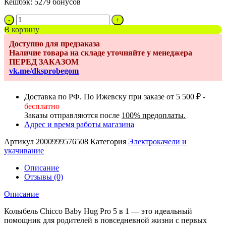
Кешбэк:
5279 бонусов
Количество
товара
В корзину
Кроватка-
Доступно для предзаказа
стульчик
Наличие товара на складе уточняйте у менеджера
Chicco
ПЕРЕД ЗАКАЗОМ
Baby
vk.me/dksprobegom
Hug
Pro,
Earl
Доставка по РФ. По Ижевску при заказе от 5 500 ₽ -
Grey
бесплатно
(Серый)
Заказы отправляются после
100% предоплаты.
Адрес и время работы магазина
Артикул
2000999576508
Категория
Электрокачели и
укачивание
Описание
Отзывы (0)
Описание
Колыбель Chicco Baby Hug Pro 5 в 1 — это идеальный
помощник для родителей в повседневной жизни с первых