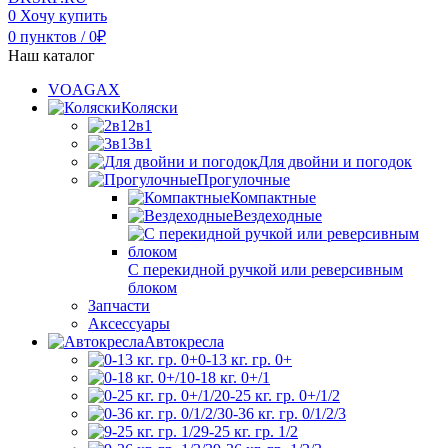
0
Хочу купить
0
пунктов
/
0
₽
Наш каталог
VOAGAX
Коляски
2в1
3в1
Для двойни и погодок
Прогулочные
Компактные
Вездеходные
С перекидной ручкой или реверсивным
блоком
Запчасти
Аксессуары
Автокресла
0-13 кг. гр. 0+
0-18 кг. 0+/1
0-25 кг. гр. 0+/1/2
0-36 кг. гр. 0/1/2/3
9-25 кг. гр. 1/2