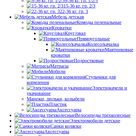
9-36 кг. гр. 1/2/3
15-36 кг. гр. 2/3
22-36 кг. гр. 3
Мебель детская
Комоды пеленальные
Кроватки
Круг/овал
Прямоугольные
Колесо/качалка
Маятниковые
кроватки
Подростковые
Матрасы
Мобили
Стульчики для
кормления
Электрокачели и
укачивание
Манежи, люльки, колыбели
Пластик
Аксессуары
Велосипеды трехколесные
Электромобили детские
Санки коляски
Аксессуары