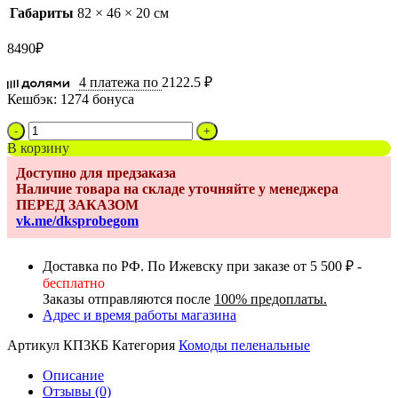
Габариты
82 × 46 × 20 см
8490
₽
4 платежа по
2122.5 ₽
Кешбэк:
1274 бонуса
Количество
товара
В корзину
Комод
Доступно для предзаказа
DKS
Наличие товара на складе уточняйте у менеджера
LEO
ПЕРЕД ЗАКАЗОМ
белый/
vk.me/dksprobegom
бук
3
ящика,
Доставка по РФ. По Ижевску при заказе от 5 500 ₽ -
съемная
бесплатно
пеленальная
Заказы отправляются после
100% предоплаты.
столешница
Адрес и время работы магазина
Артикул
КП3КБ
Категория
Комоды пеленальные
Описание
Отзывы (0)