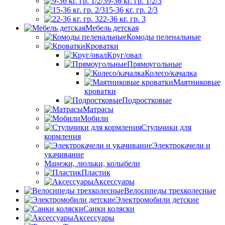
9-36 кг. гр. 1/2/3
15-36 кг. гр. 2/3
22-36 кг. гр. 3
Мебель детская
Комоды пеленальные
Кроватки
Круг/овал
Прямоугольные
Колесо/качалка
Маятниковые
кроватки
Подростковые
Матрасы
Мобили
Стульчики для
кормления
Электрокачели и
укачивание
Манежи, люльки, колыбели
Пластик
Аксессуары
Велосипеды трехколесные
Электромобили детские
Санки коляски
Аксессуары