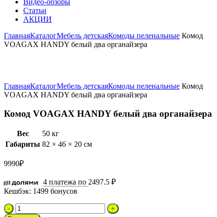
Видео-обзоры
Статьи
АКЦИИ
Главная
Каталог
Мебель детская
Комоды пеленальные
Комод
VOAGAX HANDY белый два органайзера
Увеличить
Главная
Каталог
Мебель детская
Комоды пеленальные
Комод
VOAGAX HANDY белый два органайзера
Комод VOAGAX HANDY белый два органайзера
Вес
50 кг
Габариты
82 × 46 × 20 см
9990
₽
4 платежа по
2497.5 ₽
Кешбэк:
1499 бонусов
Количество
товара