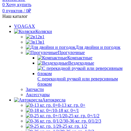
0
Хочу купить
0
пунктов
/
0
₽
Наш каталог
VOAGAX
Коляски
2в1
3в1
Для двойни и погодок
Прогулочные
Компактные
Вездеходные
С перекидной ручкой или реверсивным
блоком
Запчасти
Аксессуары
Автокресла
0-13 кг. гр. 0+
0-18 кг. 0+/1
0-25 кг. гр. 0+/1/2
0-36 кг. гр. 0/1/2/3
9-25 кг. гр. 1/2