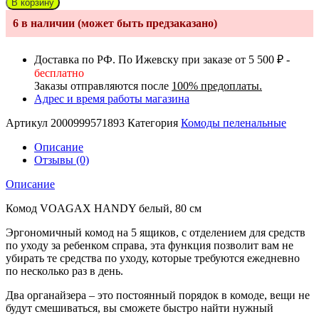
В корзину
Комод
6 в наличии (может быть предзаказано)
VOAGAX
HANDY
белый
Доставка по РФ. По Ижевску при заказе от 5 500 ₽ -
два
бесплатно
органайзера
Заказы отправляются после
100% предоплаты.
Адрес и время работы магазина
Артикул
2000999571893
Категория
Комоды пеленальные
Описание
Отзывы (0)
Описание
Комод VOAGAX HANDY белый, 80 см
Эргономичный комод на 5 ящиков, с отделением для средств
по уходу за ребенком справа, эта функция позволит вам не
убирать те средства по уходу, которые требуются ежедневно
по несколько раз в день.
Два органайзера – это постоянный порядок в комоде, вещи не
будут смешиваться, вы сможете быстро найти нужный