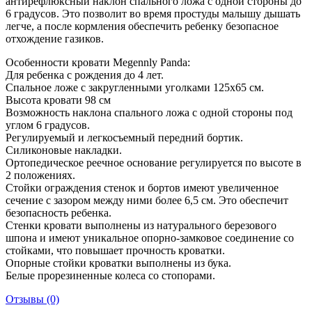
антирефлюксный наклон спального ложа с одной стороны до
6 градусов. Это позволит во время простуды малышу дышать
легче, а после кормления обеспечить ребенку безопасное
отхождение газиков.
Особенности кровати Megennly Panda:
Для ребенка с рождения до 4 лет.
Спальное ложе с закругленными уголками 125х65 см.
Высота кровати 98 см
Возможность наклона спального ложа с одной стороны под
углом 6 градусов.
Регулируемый и легкосъемный передний бортик.
Силиконовые накладки.
Ортопедическое реечное основание регулируется по высоте в
2 положениях.
Стойки ограждения стенок и бортов имеют увеличенное
сечение с зазором между ними более 6,5 см. Это обеспечит
безопасность ребенка.
Стенки кровати выполнены из натурального березового
шпона и имеют уникальное опорно-замковое соединение со
стойками, что повышает прочность кроватки.
Опорные стойки кроватки выполнены из бука.
Белые прорезиненные колеса со стопорами.
Отзывы (0)