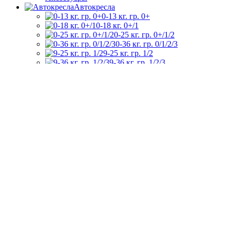
Автокресла
0-13 кг. гр. 0+
0-18 кг. 0+/1
0-25 кг. гр. 0+/1/2
0-36 кг. гр. 0/1/2/3
9-25 кг. гр. 1/2
9-36 кг. гр. 1/2/3
15-36 кг. гр. 2/3
22-36 кг. гр. 3
Мебель детская
Комоды пеленальные
Кроватки
Круг/овал
Прямоугольные
Колесо/качалка
Маятниковые
кроватки
Подростковые
Матрасы
Мобили
Стульчики для
кормления
Электрокачели и
укачивание
Манежи, люльки, колыбели