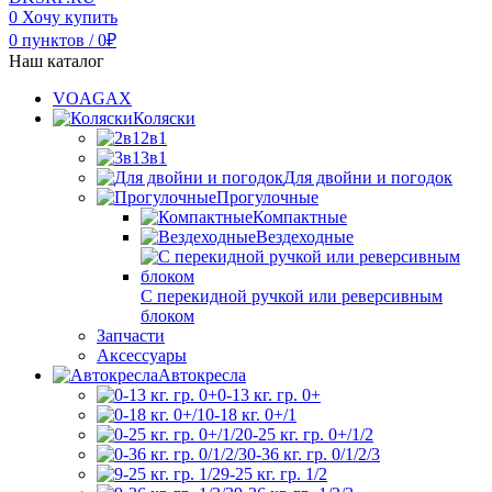
0
Хочу купить
0
пунктов
/
0
₽
Наш каталог
VOAGAX
Коляски
2в1
3в1
Для двойни и погодок
Прогулочные
Компактные
Вездеходные
С перекидной ручкой или реверсивным
блоком
Запчасти
Аксессуары
Автокресла
0-13 кг. гр. 0+
0-18 кг. 0+/1
0-25 кг. гр. 0+/1/2
0-36 кг. гр. 0/1/2/3
9-25 кг. гр. 1/2