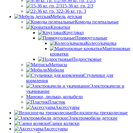
9-36 кг. гр. 1/2/3
15-36 кг. гр. 2/3
22-36 кг. гр. 3
Мебель детская
Комоды пеленальные
Кроватки
Круг/овал
Прямоугольные
Колесо/качалка
Маятниковые
кроватки
Подростковые
Матрасы
Мобили
Стульчики для
кормления
Электрокачели и
укачивание
Манежи, люльки, колыбели
Пластик
Аксессуары
Велосипеды трехколесные
Электромобили детские
Санки коляски
Аксессуары