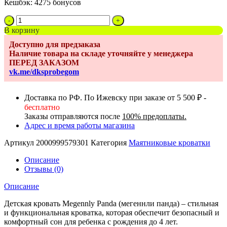
Кешбэк:
4275 бонусов
Количество
товара
В корзину
Кровать
Доступно для предзаказа
детская
Наличие товара на складе уточняйте у менеджера
Megennly
ПЕРЕД ЗАКАЗОМ
Panda
vk.me/dksprobegom
с
маятником
карамель
Доставка по РФ. По Ижевску при заказе от 5 500 ₽ -
бесплатно
Заказы отправляются после
100% предоплаты.
Адрес и время работы магазина
Артикул
2000999579301
Категория
Маятниковые кроватки
Описание
Отзывы (0)
Описание
Детская кровать Megennly Panda (мегеннли панда) – стильная
и функциональная кроватка, которая обеспечит безопасный и
комфортный сон для ребенка с рождения до 4 лет.