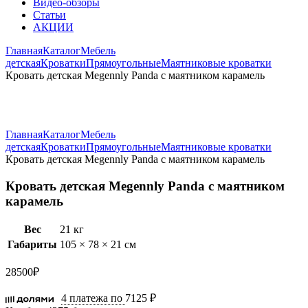
Видео-обзоры
Статьи
АКЦИИ
Главная
Каталог
Мебель
детская
Кроватки
Прямоугольные
Маятниковые кроватки
Кровать детская Megennly Panda с маятником карамель
Увеличить
Главная
Каталог
Мебель
детская
Кроватки
Прямоугольные
Маятниковые кроватки
Кровать детская Megennly Panda с маятником карамель
Кровать детская Megennly Panda с маятником
карамель
Вес
21 кг
Габариты
105 × 78 × 21 см
28500
₽
4 платежа по
7125 ₽