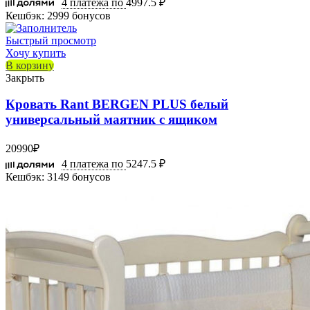
4 платежа по
4997.5 ₽
Кешбэк:
2999 бонусов
Быстрый просмотр
Хочу купить
В корзину
Закрыть
Кровать Rant BERGEN PLUS белый
универсальный маятник с ящиком
20990
₽
4 платежа по
5247.5 ₽
Кешбэк:
3149 бонусов