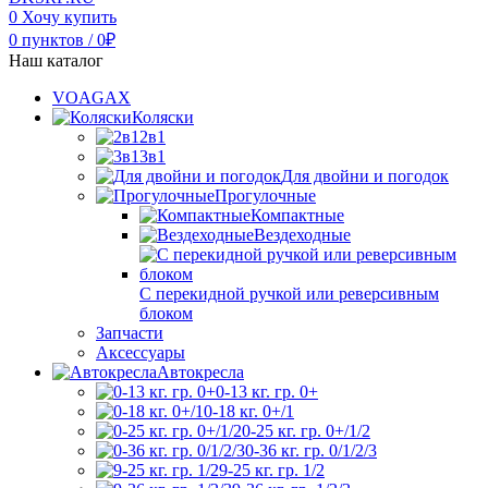
0
Хочу купить
0
пунктов
/
0
₽
Наш каталог
VOAGAX
Коляски
2в1
3в1
Для двойни и погодок
Прогулочные
Компактные
Вездеходные
С перекидной ручкой или реверсивным
блоком
Запчасти
Аксессуары
Автокресла
0-13 кг. гр. 0+
0-18 кг. 0+/1
0-25 кг. гр. 0+/1/2
0-36 кг. гр. 0/1/2/3
9-25 кг. гр. 1/2