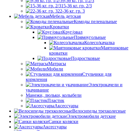
9-36 кг. гр. 1/2/3
15-36 кг. гр. 2/3
22-36 кг. гр. 3
Мебель детская
Комоды пеленальные
Кроватки
Круг/овал
Прямоугольные
Колесо/качалка
Маятниковые
кроватки
Подростковые
Матрасы
Мобили
Стульчики для
кормления
Электрокачели и
укачивание
Манежи, люльки, колыбели
Пластик
Аксессуары
Велосипеды трехколесные
Электромобили детские
Санки коляски
Аксессуары