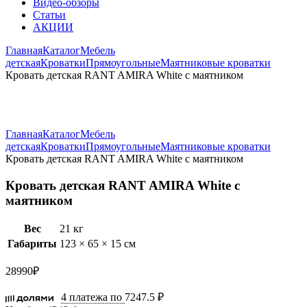
Видео-обзоры
Статьи
АКЦИИ
Главная
Каталог
Мебель
детская
Кроватки
Прямоугольные
Маятниковые кроватки
Кровать детская RANT AMIRA White с маятником
Увеличить
Главная
Каталог
Мебель
детская
Кроватки
Прямоугольные
Маятниковые кроватки
Кровать детская RANT AMIRA White с маятником
Кровать детская RANT AMIRA White с
маятником
Вес
21 кг
Габариты
123 × 65 × 15 см
28990
₽
4 платежа по
7247.5 ₽