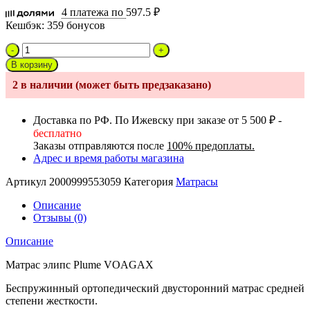
4 платежа по
597.5 ₽
Кешбэк:
359 бонусов
Количество
товара
В корзину
Матрас
2 в наличии (может быть предзаказано)
ЭЛИПС
PLUME
85*60*12
Доставка по РФ. По Ижевску при заказе от 5 500 ₽ -
VOAGAX
бесплатно
кокос/
Заказы отправляются после
100% предоплаты.
холлкон
Адрес и время работы магазина
трикотаж
Артикул
2000999553059
Категория
Матрасы
Описание
Отзывы (0)
Описание
Матрас элипс Plume VOAGAX
Беспружинный ортопедический двусторонний матрас средней
степени жесткости.