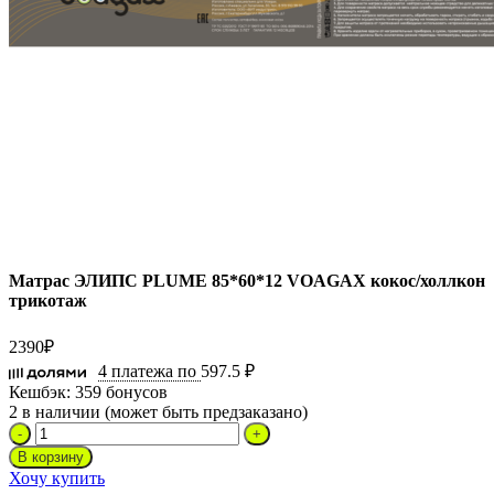
Матрас ЭЛИПС PLUME 85*60*12 VOAGAX кокос/холлкон
трикотаж
2390
₽
4 платежа по
597.5 ₽
Кешбэк:
359 бонусов
2 в наличии (может быть предзаказано)
Количество
товара
В корзину
Матрас
Хочу купить
ЭЛИПС