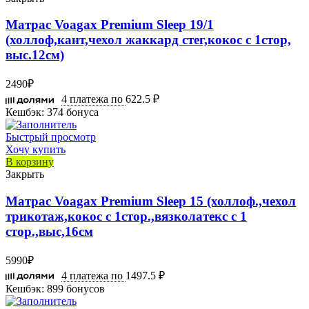
Матрас Voagax Premium Sleep 19/1
(холлоф,кант,чехол жаккард стег,кокос с 1стор,
выс.12см)
2490
₽
4 платежа по
622.5 ₽
Кешбэк:
374 бонуса
Быстрый просмотр
Хочу купить
В корзину
Закрыть
Матрас Voagax Premium Sleep 15 (холлоф.,чехол
трикотаж,кокос с 1стор.,вязколатекс с 1
стор.,выс,16см
5990
₽
4 платежа по
1497.5 ₽
Кешбэк:
899 бонусов