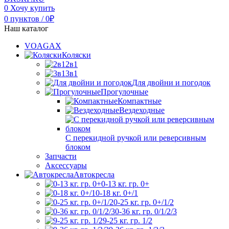
0
Хочу купить
0
пунктов
/
0
₽
Наш каталог
VOAGAX
Коляски
2в1
3в1
Для двойни и погодок
Прогулочные
Компактные
Вездеходные
С перекидной ручкой или реверсивным
блоком
Запчасти
Аксессуары
Автокресла
0-13 кг. гр. 0+
0-18 кг. 0+/1
0-25 кг. гр. 0+/1/2
0-36 кг. гр. 0/1/2/3
9-25 кг. гр. 1/2