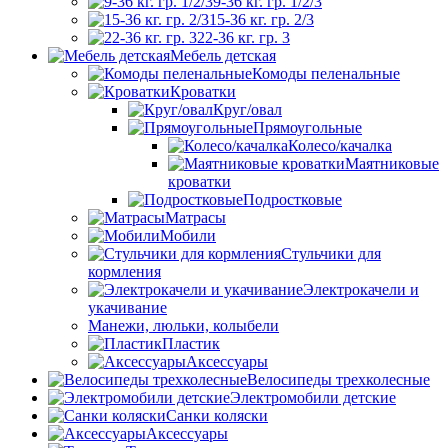
9-36 кг. гр. 1/2/3
15-36 кг. гр. 2/3
22-36 кг. гр. 3
Мебель детская
Комоды пеленальные
Кроватки
Круг/овал
Прямоугольные
Колесо/качалка
Маятниковые
кроватки
Подростковые
Матрасы
Мобили
Стульчики для
кормления
Электрокачели и
укачивание
Манежи, люльки, колыбели
Пластик
Аксессуары
Велосипеды трехколесные
Электромобили детские
Санки коляски
Аксессуары