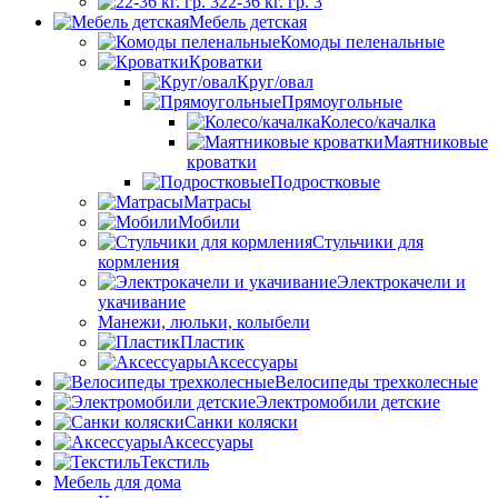
22-36 кг. гр. 3
Мебель детская
Комоды пеленальные
Кроватки
Круг/овал
Прямоугольные
Колесо/качалка
Маятниковые
кроватки
Подростковые
Матрасы
Мобили
Стульчики для
кормления
Электрокачели и
укачивание
Манежи, люльки, колыбели
Пластик
Аксессуары
Велосипеды трехколесные
Электромобили детские
Санки коляски
Аксессуары
Текстиль
Мебель для дома