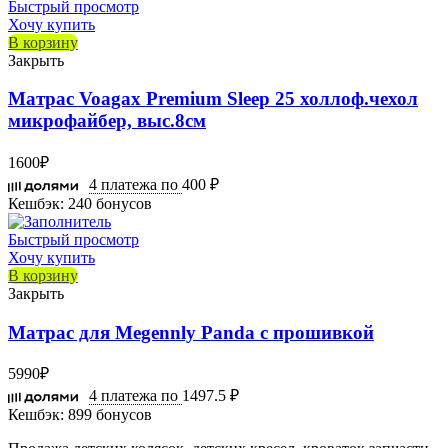
Быстрый просмотр
Хочу купить
В корзину
Закрыть
Матрас Voagax Premium Sleep 25 холлоф.чехол
микрофайбер, выс.8см
1600
₽
4 платежа по
400 ₽
Кешбэк:
240 бонусов
Быстрый просмотр
Хочу купить
В корзину
Закрыть
Матрас для Megennly Panda с прошивкой
5990
₽
4 платежа по
1497.5 ₽
Кешбэк:
899 бонусов