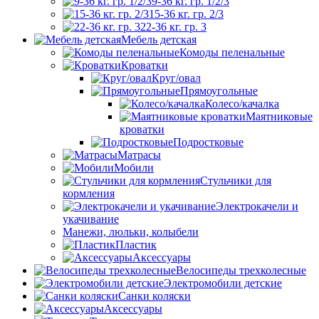
9-36 кг. гр. 1/2/3
15-36 кг. гр. 2/3
22-36 кг. гр. 3
Мебель детская
Комоды пеленальные
Кроватки
Круг/овал
Прямоугольные
Колесо/качалка
Маятниковые
кроватки
Подростковые
Матрасы
Мобили
Стульчики для
кормления
Электрокачели и
укачивание
Манежи, люльки, колыбели
Пластик
Аксессуары
Велосипеды трехколесные
Электромобили детские
Санки коляски
Аксессуары