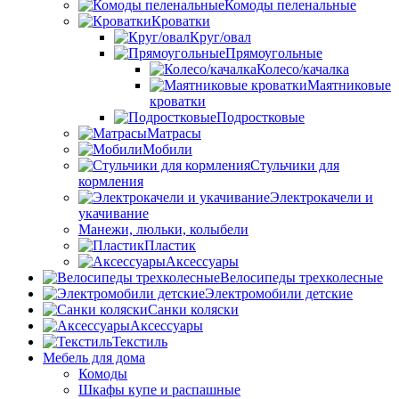
Комоды пеленальные
Кроватки
Круг/овал
Прямоугольные
Колесо/качалка
Маятниковые
кроватки
Подростковые
Матрасы
Мобили
Стульчики для
кормления
Электрокачели и
укачивание
Манежи, люльки, колыбели
Пластик
Аксессуары
Велосипеды трехколесные
Электромобили детские
Санки коляски
Аксессуары
Текстиль
Мебель для дома
Комоды
Шкафы купе и распашные