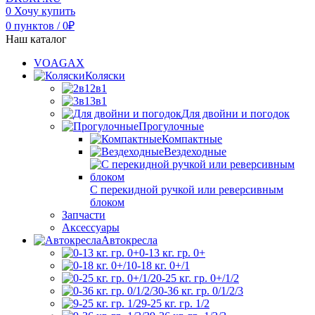
0
Хочу купить
0
пунктов
/
0
₽
Наш каталог
VOAGAX
Коляски
2в1
3в1
Для двойни и погодок
Прогулочные
Компактные
Вездеходные
С перекидной ручкой или реверсивным
блоком
Запчасти
Аксессуары
Автокресла
0-13 кг. гр. 0+
0-18 кг. 0+/1
0-25 кг. гр. 0+/1/2
0-36 кг. гр. 0/1/2/3
9-25 кг. гр. 1/2