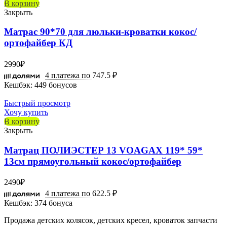
В корзину
Закрыть
Матрас 90*70 для люльки-кроватки кокос/
ортофайбер КД
2990
₽
4 платежа по
747.5 ₽
Кешбэк:
449 бонусов
Быстрый просмотр
Хочу купить
В корзину
Закрыть
Матрац ПОЛИЭСТЕР 13 VOAGAX 119* 59*
13см прямоугольный кокос/ортофайбер
2490
₽
4 платежа по
622.5 ₽
Кешбэк:
374 бонуса
Продажа детских колясок, детских кресел, кроваток запчасти