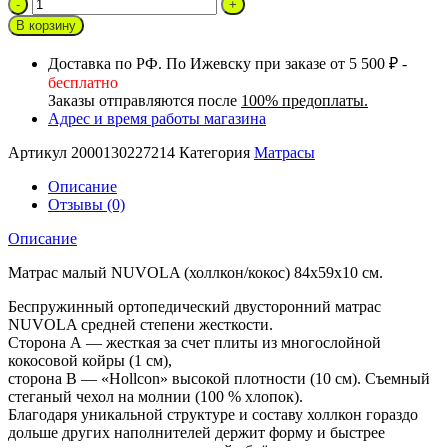
Количество
товара
В корзину
Матрас
малый
Доставка по РФ. По Ижевску при заказе от 5 500 ₽ -
NUVOLA
бесплатно
(холлкон/
Заказы отправляются после
100% предоплаты.
кокос)
Адрес и время работы магазина
84х59х10
см.
Артикул
2000130227214
Категория
Матрасы
Описание
Отзывы (0)
Описание
Матрас малый NUVOLA (холлкон/кокос) 84х59х10 см.
Беспружинный ортопедический двусторонний матрас
NUVOLA средней степени жесткости.
Сторона А — жесткая за счет плиты из многослойной
кокосовой койры (1 см),
сторона В — «Hollcon» высокой плотности (10 см). Съемный
стеганый чехол на молнии (100 % хлопок).
Благодаря уникальной структуре и составу холлкон гораздо
дольше других наполнителей держит форму и быстрее