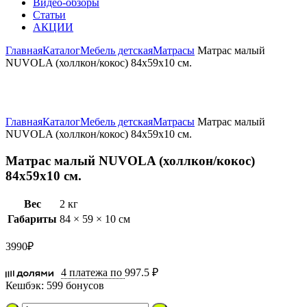
Видео-обзоры
Статьи
АКЦИИ
Главная
Каталог
Мебель детская
Матрасы
Матрас малый
NUVOLA (холлкон/кокос) 84х59х10 см.
Увеличить
Главная
Каталог
Мебель детская
Матрасы
Матрас малый
NUVOLA (холлкон/кокос) 84х59х10 см.
Матрас малый NUVOLA (холлкон/кокос)
84х59х10 см.
Вес
2 кг
Габариты
84 × 59 × 10 см
3990
₽
4 платежа по
997.5 ₽
Кешбэк:
599 бонусов