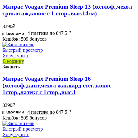
Матрас Voagax Premium Sleep 13 (холлоф.,чехол
трикотаж,кокос с 1 стор.,выс.14см)
3390
₽
4 платежа по
847.5 ₽
Кешбэк:
509 бонусов
Быстрый просмотр
Хочу купить
В корзину
Закрыть
Матрас Voagax Premium Sleep 16
(холлоф.,кант,чехол жаккард стег.,кокос
1стор.,латекс с 1стор.,выс.1
3390
₽
4 платежа по
847.5 ₽
Кешбэк:
509 бонусов
Быстрый просмотр
Хочу купить