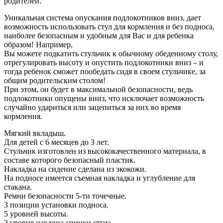
родителей.
Уникальная система опускания подлокотников вниз, дает
возможность использовать стул для кормления и без подноса,
наиболее безопасным и удобным для Вас и для ребенка
образом! Например,
Вы можете подкатить стульчик к обычному обеденному столу,
отрегулировать высоту и опустить подлокотники вниз – и
тогда ребенок сможет пообедать сидя в своем стульчике, за
общим родительским столом!
При этом, он будет в максимальной безопасности, ведь
подлокотники опущены вниз, что исключает возможность
случайно удариться или зацепиться за них во время
кормления.
Мягкий вкладыш.
Для детей с 6 месяцев до 3 лет.
Стульчик изготовлен из выcококачественного материала, в
составе которого безопасный пластик.
Накладка на сидение сделана из экокожи.
На подносе имеется съемная накладка и углубление для
стакана.
Ремни безопасности 5-ти точечные.
3 позиции установки подноса.
5 уровней высоты.
3 уровня наклона спинки стула.