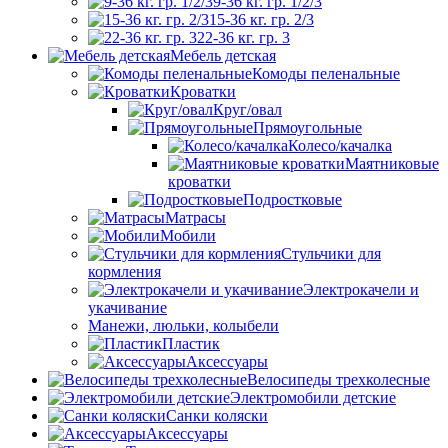
9-36 кг. гр. 1/2/3
15-36 кг. гр. 2/3
22-36 кг. гр. 3
Мебель детская
Комоды пеленальные
Кроватки
Круг/овал
Прямоугольные
Колесо/качалка
Маятниковые
кроватки
Подростковые
Матрасы
Мобили
Стульчики для
кормления
Электрокачели и
укачивание
Манежи, люльки, колыбели
Пластик
Аксессуары
Велосипеды трехколесные
Электромобили детские
Санки коляски
Аксессуары