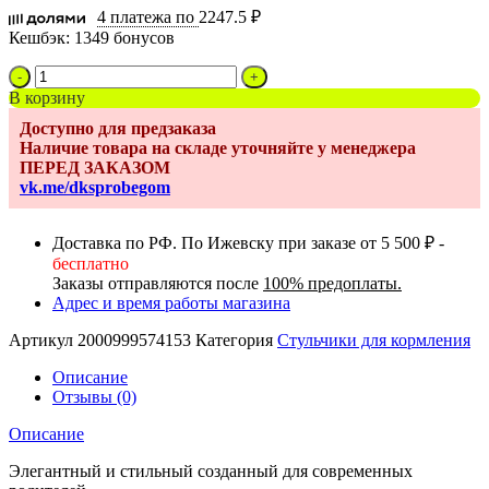
4 платежа по
2247.5 ₽
Кешбэк:
1349 бонусов
Количество
товара
В корзину
Стульчик
Доступно для предзаказа
для
Наличие товара на складе уточняйте у менеджера
кормления
ПЕРЕД ЗАКАЗОМ
Sweet
vk.me/dksprobegom
Baby
Modern
Cream
Доставка по РФ. По Ижевску при заказе от 5 500 ₽ -
бесплатно
Заказы отправляются после
100% предоплаты.
Адрес и время работы магазина
Артикул
2000999574153
Категория
Стульчики для кормления
Описание
Отзывы (0)
Описание
Элегантный и стильный созданный для современных