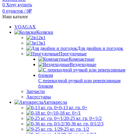
0
Хочу купить
0
пунктов
/
0
₽
Наш каталог
VOAGAX
Коляски
2в1
3в1
Для двойни и погодок
Прогулочные
Компактные
Вездеходные
С перекидной ручкой или реверсивным
блоком
Запчасти
Аксессуары
Автокресла
0-13 кг. гр. 0+
0-18 кг. 0+/1
0-25 кг. гр. 0+/1/2
0-36 кг. гр. 0/1/2/3
9-25 кг. гр. 1/2