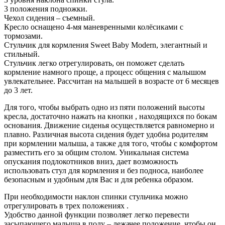
3 положения подножки.
Чехол сидения – съемный.
Кресло оснащено 4-мя маневренными колёсиками с
тормозами.
Стульчик для кормления Sweet Baby Modern, элегантный и
стильный.
Стульчик легко отрегулировать, он поможет сделать
кормление намного проще, а процесс общения с малышом
увлекательнее. Рассчитан на малышей в возрасте от 6 месяцев
до 3 лет.
Для того, чтобы выбрать одно из пяти положений высоты
кресла, достаточно нажать на кнопки , находящихся по бокам
основания. Движение сиденья осуществляется равномерно и
плавно. Различная высота сидения будет удобна родителям
при кормлении малыша, а также для того, чтобы с комфортом
разместить его за общим столом. Уникальная система
опускания подлокотников вниз, дает возможность
использовать стул для кормления и без подноса, наиболее
безопасным и удобным для Вас и для ребенка образом.
При необходимости наклон спинки стульчика можно
отрегулировать в трех положениях .
Удобство данной функции позволяет легко перевести
засыпающего малыша в полу – лежачее положение, чтобы он