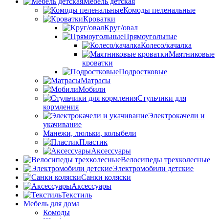
Мебель детская
Комоды пеленальные
Кроватки
Круг/овал
Прямоугольные
Колесо/качалка
Маятниковые
кроватки
Подростковые
Матрасы
Мобили
Стульчики для
кормления
Электрокачели и
укачивание
Манежи, люльки, колыбели
Пластик
Аксессуары
Велосипеды трехколесные
Электромобили детские
Санки коляски
Аксессуары
Текстиль
Мебель для дома
Комоды