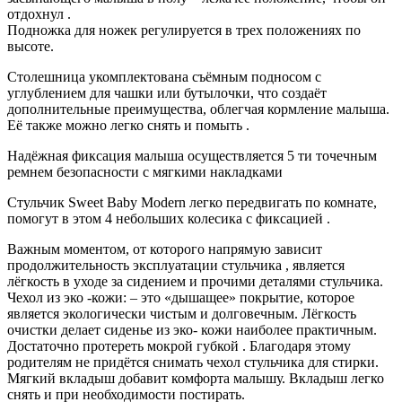
отдохнул .
Подножка для ножек регулируется в трех положениях по
высоте.
Столешница укомплектована съёмным подносом с
углублением для чашки или бутылочки, что создаёт
дополнительные преимущества, облегчая кормление малыша.
Её также можно легко снять и помыть .
Надёжная фиксация малыша осуществляется 5 ти точечным
ремнем безопасности с мягкими накладками
Стульчик Sweet Baby Modern легко передвигать по комнате,
помогут в этом 4 небольших колесика с фиксацией .
Важным моментом, от которого напрямую зависит
продолжительность эксплуатации стульчика , является
лёгкость в уходе за сидением и прочими деталями стульчика.
Чехол из эко -кожи: – это «дышащее» покрытие, которое
является экологически чистым и долговечным. Лёгкость
очистки делает сиденье из эко- кожи наиболее практичным.
Достаточно протереть мокрой губкой . Благодаря этому
родителям не придётся снимать чехол стульчика для стирки.
Мягкий вкладыш добавит комфорта малышу. Вкладыш легко
снять и при необходимости постирать.