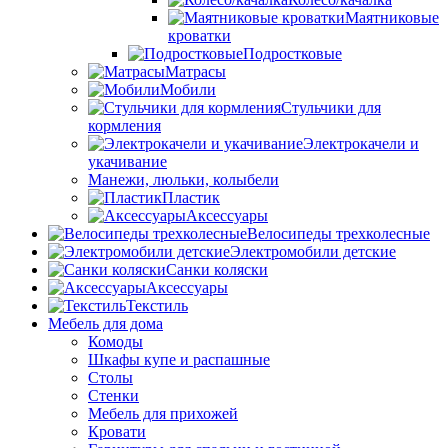
Маятниковые
кроватки
Подростковые
Матрасы
Мобили
Стульчики для
кормления
Электрокачели и
укачивание
Манежи, люльки, колыбели
Пластик
Аксессуары
Велосипеды трехколесные
Электромобили детские
Санки коляски
Аксессуары
Текстиль
Мебель для дома
Комоды
Шкафы купе и распашные
Столы
Стенки
Мебель для прихожей
Кровати