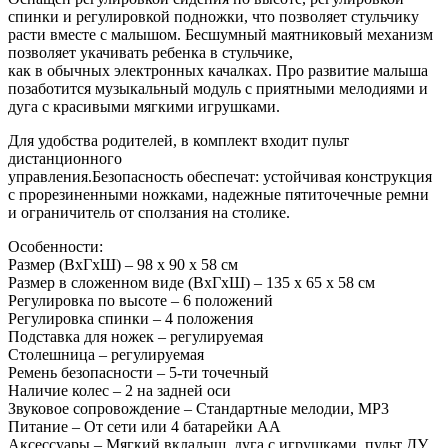
спинки и регулировкой подножки, что позволяет стульчику
расти вместе с малышом. Бесшумный маятниковый механизм
позволяет укачивать ребенка в стульчике,
как в обычных электронных качалках. Про развитие малыша
позаботится музыкальный модуль с приятными мелодиями и
дуга с красивыми мягкими игрушками.
Для удобства родителей, в комплект входит пульт
дистанционного
управления.Безопасность обеспечат: устойчивая конструкция
с прорезиненными ножками, надежные пятиточечные ремни
и ограничитель от сползания на столике.
Особенности:
Размер (ВхГхШ) – 98 x 90 x 58 см
Размер в сложенном виде (ВхГхШ) – 135 x 65 x 58 см
Регулировка по высоте – 6 положений
Регулировка спинки – 4 положения
Подставка для ножек – регулируемая
Столешница – регулируемая
Ремень безопасности – 5-ти точечный
Наличие колес – 2 на задней оси
Звуковое сопровождение – Стандартные мелодии, МР3
Питание – От сети или 4 батарейки АА
Аксессуары – Мягкий вкладыш, дуга с игрушками, пульт ДУ