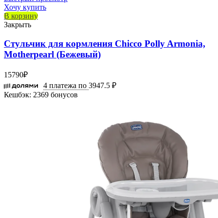
Хочу купить
В корзину
Закрыть
Стульчик для кормления Chicco Polly Armonia,
Motherpearl (Бежевый)
15790
₽
4 платежа по
3947.5 ₽
Кешбэк:
2369 бонусов