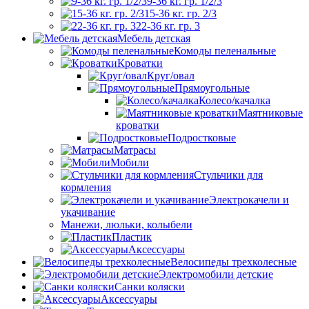
9-36 кг. гр. 1/2/3
15-36 кг. гр. 2/3
22-36 кг. гр. 3
Мебель детская
Комоды пеленальные
Кроватки
Круг/овал
Прямоугольные
Колесо/качалка
Маятниковые
кроватки
Подростковые
Матрасы
Мобили
Стульчики для
кормления
Электрокачели и
укачивание
Манежи, люльки, колыбели
Пластик
Аксессуары
Велосипеды трехколесные
Электромобили детские
Санки коляски
Аксессуары