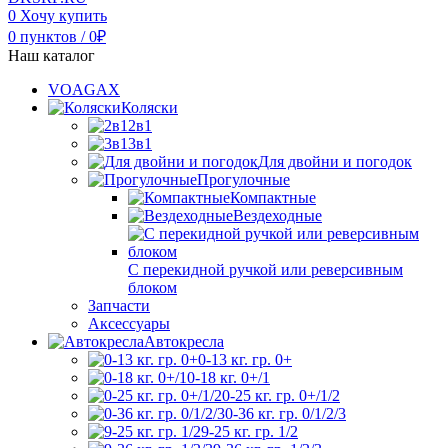
0
Хочу купить
0
пунктов
/
0
₽
Наш каталог
VOAGAX
Коляски
2в1
3в1
Для двойни и погодок
Прогулочные
Компактные
Вездеходные
С перекидной ручкой или реверсивным
блоком
Запчасти
Аксессуары
Автокресла
0-13 кг. гр. 0+
0-18 кг. 0+/1
0-25 кг. гр. 0+/1/2
0-36 кг. гр. 0/1/2/3
9-25 кг. гр. 1/2