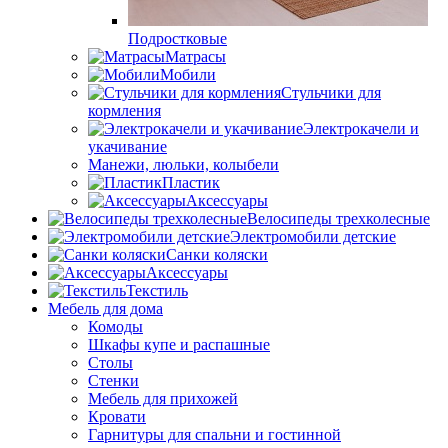
Подростковые
Матрасы
Мобили
Стульчики для
кормления
Электрокачели и
укачивание
Манежи, люльки, колыбели
Пластик
Аксессуары
Велосипеды трехколесные
Электромобили детские
Санки коляски
Аксессуары
Текстиль
Мебель для дома
Комоды
Шкафы купе и распашные
Столы
Стенки
Мебель для прихожей
Кровати
Гарнитуры для спальни и гостинной