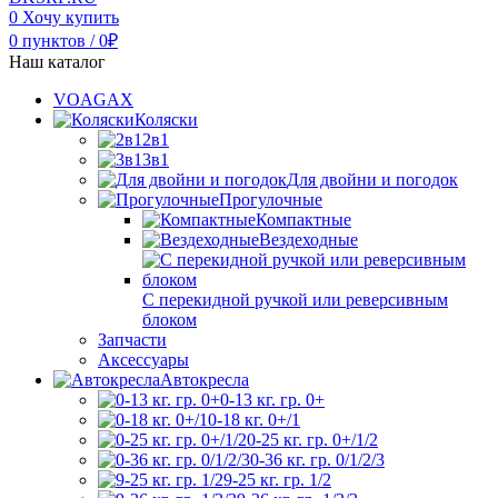
0
Хочу купить
0
пунктов
/
0
₽
Наш каталог
VOAGAX
Коляски
2в1
3в1
Для двойни и погодок
Прогулочные
Компактные
Вездеходные
С перекидной ручкой или реверсивным
блоком
Запчасти
Аксессуары
Автокресла
0-13 кг. гр. 0+
0-18 кг. 0+/1
0-25 кг. гр. 0+/1/2
0-36 кг. гр. 0/1/2/3
9-25 кг. гр. 1/2