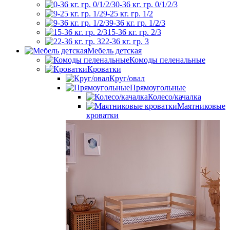
0-36 кг. гр. 0/1/2/3
9-25 кг. гр. 1/2
9-36 кг. гр. 1/2/3
15-36 кг. гр. 2/3
22-36 кг. гр. 3
Мебель детская
Комоды пеленальные
Кроватки
Круг/овал
Прямоугольные
Колесо/качалка
Маятниковые
кроватки