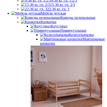
9-36 кг. гр. 1/2/3
15-36 кг. гр. 2/3
22-36 кг. гр. 3
Мебель детская
Комоды пеленальные
Кроватки
Круг/овал
Прямоугольные
Колесо/качалка
Маятниковые
кроватки