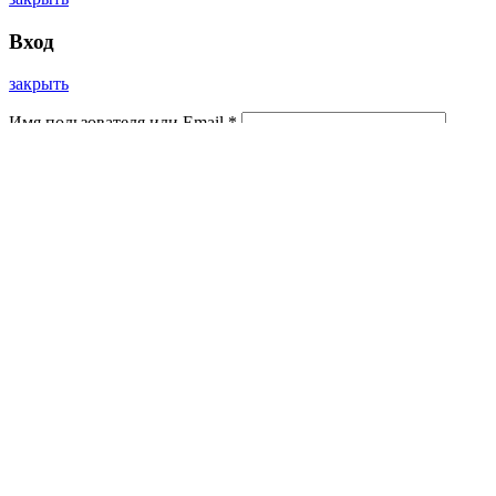
Вход
закрыть
Имя пользователя или Email
*
Пароль
*
Войти
Забыли пароль?
Запомнить меня
Нет аккаунта?
Создать аккаунт
Прокрутка вверх
Instagram
ВК
Используя наш сайт вы соглашаетесь с Политикой
Конфиденциальности.
Принять