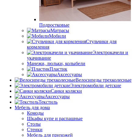
Подростковые
Матрасы
Мобили
Стульчики для
кормления
Электрокачели и
укачивание
Манежи, люльки, колыбели
Пластик
Аксессуары
Велосипеды трехколесные
Электромобили детские
Санки коляски
Аксессуары
Текстиль
Мебель для дома
Комоды
Шкафы купе и распашные
Столы
Стенки
Мебель для прихожей