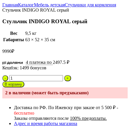
Главная
Каталог
Мебель детская
Стульчики для кормления
Стульчик INDIGO ROYAL серый
Стульчик INDIGO ROYAL серый
Вес
9,5 кг
Габариты
63 × 52 × 35 см
9990
₽
4 платежа по
2497.5 ₽
Кешбэк:
1499 бонусов
Количество
товара
В корзину
Стульчик
2 в наличии (может быть предзаказано)
INDIGO
ROYAL
серый
Доставка по РФ. По Ижевску при заказе от 5 500 ₽ -
бесплатно
Заказы отправляются после
100% предоплаты.
Адрес и время работы магазина