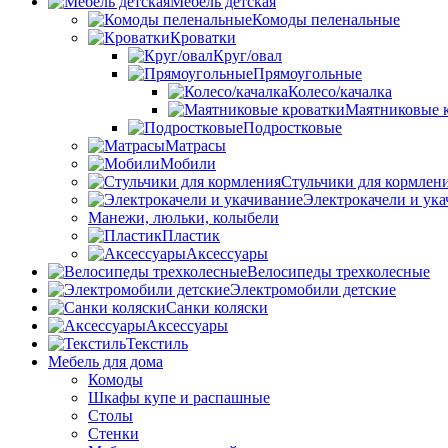
Мебель детская
Комоды пеленальные
Кроватки
Круг/овал
Прямоугольные
Колесо/качалка
Маятниковые 
Подростковые
Матрасы
Мобили
Стульчики для кормлен
Электрокачели и ук
Манежи, люльки, колыбели
Пластик
Аксессуары
Велосипеды трехколесные
Электромобили детские
Санки коляски
Аксессуары
Текстиль
Мебель для дома
Комоды
Шкафы купе и распашные
Столы
Стенки