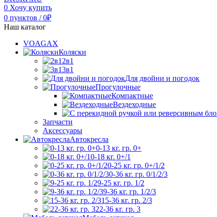
0
Хочу купить
0
пунктов
/
0
₽
Наш каталог
VOAGAX
Коляски
2в1
3в1
Для двойни и погодок
Прогулочные
Компактные
Вездеходные
Запчасти
Аксессуары
Автокресла
0-13 кг. гр. 0+
0-18 кг. 0+/1
0-25 кг. гр. 0+/1/2
0-36 кг. гр. 0/1/2/3
9-25 кг. гр. 1/2
9-36 кг. гр. 1/2/3
15-36 кг. гр. 2/3
22-36 кг. гр. 3