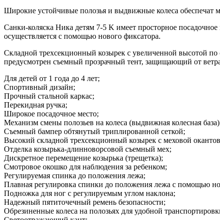
Широкие устойчивые полозья и выдвижные колеса обеспечат 
Санки-коляска Ника детям 7-5 K имеет просторное посадочное
осуществляется с помощью нового фиксатора.
Складной трехсекционный козырек с увеличенной высотой по 
предусмотрен съемный прозрачный тент, защищающий от ветра
Для детей от 1 года до 4 лет;
Спортивный дизайн;
Прочный стальной каркас;
Перекидная ручка;
Широкое посадочное место;
Механизм смены полозьев на колеса (выдвижная колесная база)
Съемный бампер обтянутый триплированной сеткой;
Высокий складной трехсекционный козырек с меховой окантов
Отделка козырька-длинноворсовой съемный мех;
Дискретное перемещение козырька (трещетка);
Смотровое окошко для наблюдения за ребенком;
Регулируемая спинка до положения лежа;
Плавная регулировка спинки до положения лежа с помощью но
Подножка для ног с регулируемым углом наклона;
Надежный пятиточечный ремень безопасности;
Обрезиненные колеса на полозьях для удобной транспортировк
Светоотражающий кант;