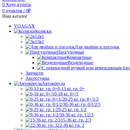
0
Хочу купить
0
пунктов
/
0
₽
Наш каталог
VOAGAX
Коляски
2в1
3в1
Для двойни и погодок
Прогулочные
Компактные
Вездеходные
Запчасти
Аксессуары
Автокресла
0-13 кг. гр. 0+
0-18 кг. 0+/1
0-25 кг. гр. 0+/1/2
0-36 кг. гр. 0/1/2/3
9-25 кг. гр. 1/2
9-36 кг. гр. 1/2/3
15-36 кг. гр. 2/3
22-36 кг. гр. 3