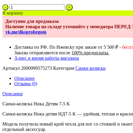
Количество
товара
В корзину
Санки-
Доступно для предзаказа
коляска
Наличие товара на складе уточняйте у менеджера ПЕРЕ
Ника
vk.me/dksprobegom
7-
5
K
Доставка по РФ. По Ижевску при заказе от 5 500 ₽ -
бесп
пыльно-
Заказы отправляются после
100% предоплаты.
розовый
Адрес и время работы магазина
с
шишкой
Артикул
2000999575273
Категория
Санки коляски
Описание
Отзывы (0)
Описание
Санки-коляска Ника Детям 7-5 K
Санки-коляска Ника детям НД7-5 K — удобная, теплая и красив
Модель получила новый крой чехла для ног со стежкой и окан
отдельный аксессуар.