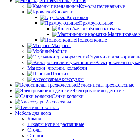
Мебель детская
Комоды пеленальные
Кроватки
Круг/овал
Прямоугольные
Колесо/качалка
Маятниковые 
Подростковые
Матрасы
Мобили
Стульчики для кормлен
Электрокачели и ук
Манежи, люльки, колыбели
Пластик
Аксессуары
Велосипеды трехколесные
Электромобили детские
Санки коляски
Аксессуары
Текстиль
Мебель для дома
Комоды
Шкафы купе и распашные
Столы
Стенки