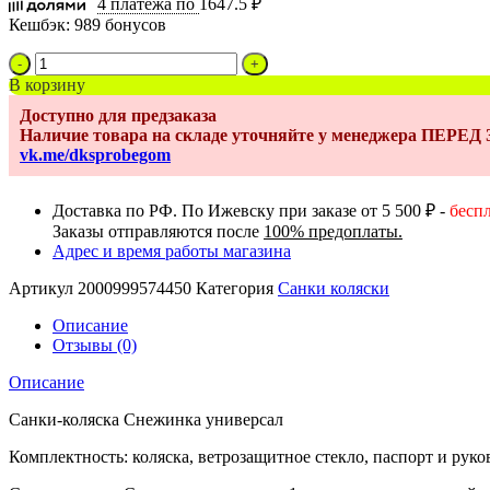
4 платежа по
1647.5 ₽
Кешбэк:
989 бонусов
Количество
товара
В корзину
Санки-
Доступно для предзаказа
коляска
Наличие товара на складе уточняйте у менеджера ПЕРЕ
Снежинка
vk.me/dksprobegom
универсал
1
лен
Доставка по РФ. По Ижевску при заказе от 5 500 ₽ -
бесп
синий
Заказы отправляются после
100% предоплаты.
Адрес и время работы магазина
Артикул
2000999574450
Категория
Санки коляски
Описание
Отзывы (0)
Описание
Санки-коляска Снежинка универсал
Комплектность: коляска, ветрозащитное стекло, паспорт и руко