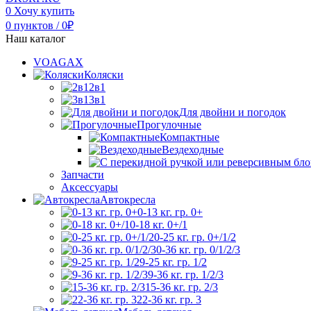
0
Хочу купить
0
пунктов
/
0
₽
Наш каталог
VOAGAX
Коляски
2в1
3в1
Для двойни и погодок
Прогулочные
Компактные
Вездеходные
Запчасти
Аксессуары
Автокресла
0-13 кг. гр. 0+
0-18 кг. 0+/1
0-25 кг. гр. 0+/1/2
0-36 кг. гр. 0/1/2/3
9-25 кг. гр. 1/2
9-36 кг. гр. 1/2/3
15-36 кг. гр. 2/3
22-36 кг. гр. 3