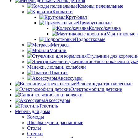
Мебель детская
Комоды пеленальные
Кроватки
Круг/овал
Прямоугольные
Колесо/качалка
Маятниковые 
Подростковые
Матрасы
Мобили
Стульчики для кормлен
Электрокачели и ук
Манежи, люльки, колыбели
Пластик
Аксессуары
Велосипеды трехколесные
Электромобили детские
Санки коляски
Аксессуары
Текстиль
Мебель для дома
Комоды
Шкафы купе и распашные
Столы
Стенки