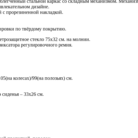
легченный стальной каркас со складным механизмом. Механизм 
ивлекательном дизайне.
й с прорезиненной накладкой.
тировки по твёрдому покрытию.
етрозащитное стекло 75х32 см. на молнии.
иксатора регулировочного ремня.
(на колесах)/99(на полозьях) см.
р сиденья – 33х26 см.