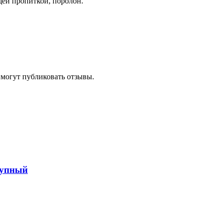
щей пропиткой, поролон.
 могут публиковать отзывы.
рупный