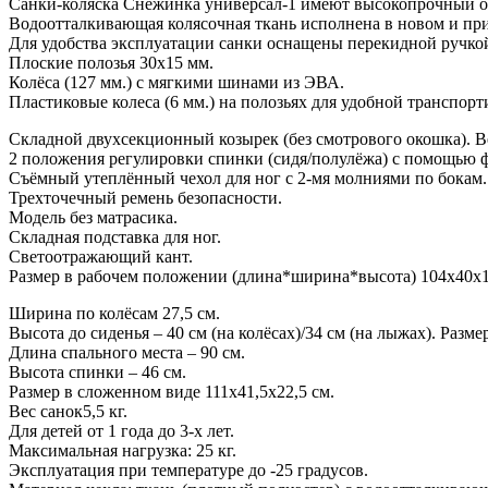
Санки-коляска Снежинка универсал-1 имеют высокопрочный об
Водоотталкивающая колясочная ткань исполнена в новом и пр
Для удобства эксплуатации санки оснащены перекидной ручко
Плоские полозья 30х15 мм.
Колёса (127 мм.) с мягкими шинами из ЭВА.
Пластиковые колеса (6 мм.) на полозьях для удобной транспор
Складной двухсекционный козырек (без смотрового окошка). В
2 положения регулировки спинки (сидя/полулёжа) с помощью ф
Съёмный утеплённый чехол для ног с 2-мя молниями по бокам.
Трехточечный ремень безопасности.
Модель без матрасика.
Складная подставка для ног.
Светоотражающий кант.
Размер в рабочем положении (длина*ширина*высота) 104х40х105
Ширина по колёсам 27,5 см.
Высота до сиденья – 40 см (на колёсах)/34 см (на лыжах). Разме
Длина спального места – 90 см.
Высота спинки – 46 см.
Размер в сложенном виде 111х41,5х22,5 см.
Вес санок5,5 кг.
Для детей от 1 года до 3-х лет.
Максимальная нагрузка: 25 кг.
Эксплуатация при температуре до -25 градусов.