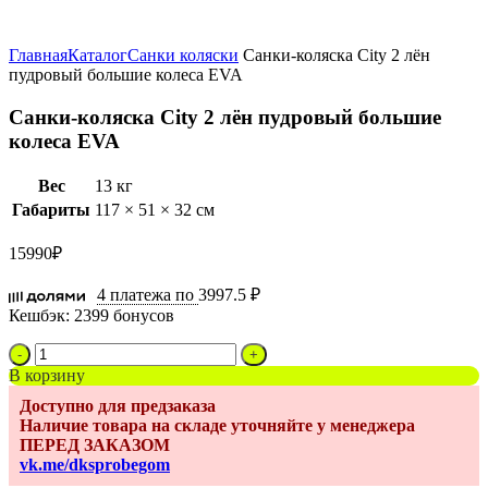
Увеличить
Главная
Каталог
Санки коляски
Санки-коляска City 2 лён
пудровый большие колеса EVA
Санки-коляска City 2 лён пудровый большие
колеса EVA
Вес
13 кг
Габариты
117 × 51 × 32 см
15990
₽
4 платежа по
3997.5 ₽
Кешбэк:
2399 бонусов
Количество
товара
В корзину
Санки-
Доступно для предзаказа
коляска
Наличие товара на складе уточняйте у менеджера
City
ПЕРЕД ЗАКАЗОМ
2
vk.me/dksprobegom
лён