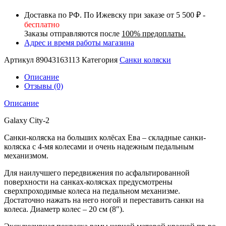
пудровый
большие
Доставка по РФ. По Ижевску при заказе от 5 500 ₽ -
колеса
бесплатно
EVA
Заказы отправляются после
100% предоплаты.
Адрес и время работы магазина
Артикул
89043163113
Категория
Санки коляски
Описание
Отзывы (0)
Описание
Galaxy City-2
Санки-коляска на больших колёсах Ева – складные санки-
коляска с 4-мя колесами и очень надежным педальным
механизмом.
Для наилучшего передвижения по асфальтированной
поверхности на санках-колясках предусмотрены
сверхпроходимые колеса на педальном механизме.
Достаточно нажать на него ногой и переставить санки на
колеса. Диаметр колес – 20 см (8″).