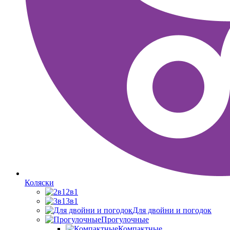
Коляски
2в1
3в1
Для двойни и погодок
Прогулочные
Компактные