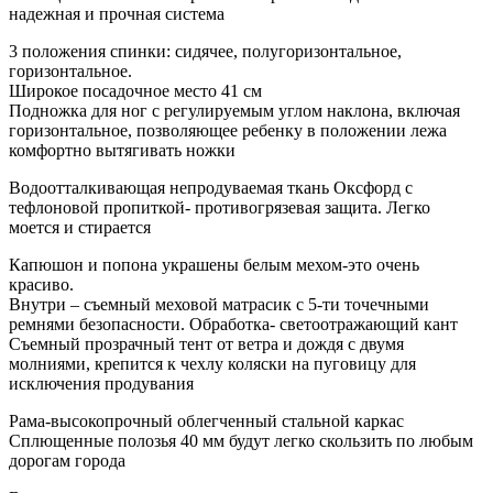
надежная и прочная система
3 положения спинки: сидячее, полугоризонтальное,
горизонтальное.
Широкое посадочное место 41 см
Подножка для ног с регулируемым углом наклона, включая
горизонтальное, позволяющее ребенку в положении лежа
комфортно вытягивать ножки
Водоотталкивающая непродуваемая ткань Оксфорд с
тефлоновой пропиткой- противогрязевая защита. Легко
моется и стирается
Капюшон и попона украшены белым мехом-это очень
красиво.
Внутри – съемный меховой матрасик с 5-ти точечными
ремнями безопасности. Обработка- светоотражающий кант
Съемный прозрачный тент от ветра и дождя с двумя
молниями, крепится к чехлу коляски на пуговицу для
исключения продувания
Рама-высокопрочный облегченный стальной каркас
Сплющенные полозья 40 мм будут легко скользить по любым
дорогам города