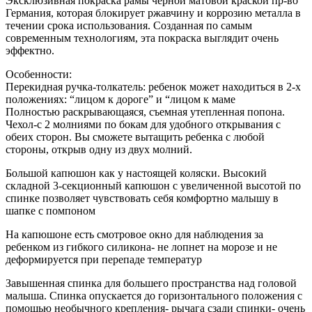
Эксклюзивная покраска рамы черной матовой краской пр-во
Германия, которая блокирует ржавчину и коррозию металла в
течении срока использования. Созданная по самым
современным технологиям, эта покраска выглядит очень
эффектно.
Особенности:
Перекидная ручка-толкатель: ребенок может находиться в 2-х
положениях: “лицом к дороге” и “лицом к маме
Полностью раскрывающаяся, съемная утепленная попона.
Чехол-с 2 молниями по бокам для удобного открывания с
обеих сторон. Вы сможете вытащить ребенка с любой
стороны, открыв одну из двух молний.
Большой капюшон как у настоящей коляски. Высокий
складной 3-секционный капюшон с увеличенной высотой по
спинке позволяет чувствовать себя комфортно малышу в
шапке с помпоном
На капюшоне есть смотровое окно для наблюдения за
ребенком из гибкого силикона- не лопнет на морозе и не
деформируется при перепаде температур
Завышенная спинка для большего пространства над головой
малыша. Спинка опускается до горизонтального положения с
помощью необычного крепления- рычага сзади спинки- очень