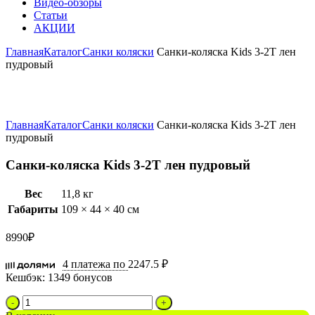
Видео-обзоры
Статьи
АКЦИИ
Главная
Каталог
Санки коляски
Санки-коляска Kids 3-2Т лен
пудровый
Увеличить
Главная
Каталог
Санки коляски
Санки-коляска Kids 3-2Т лен
пудровый
Санки-коляска Kids 3-2Т лен пудровый
Вес
11,8 кг
Габариты
109 × 44 × 40 см
8990
₽
4 платежа по
2247.5 ₽
Кешбэк:
1349 бонусов
Количество
товара