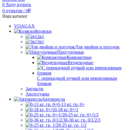
0
Хочу купить
0
пунктов
/
0
₽
Наш каталог
VOAGAX
Коляски
2в1
3в1
Для двойни и погодок
Прогулочные
Компактные
Вездеходные
С перекидной ручкой или реверсивным
блоком
Запчасти
Аксессуары
Автокресла
0-13 кг. гр. 0+
0-18 кг. 0+/1
0-25 кг. гр. 0+/1/2
0-36 кг. гр. 0/1/2/3
9-25 кг. гр. 1/2