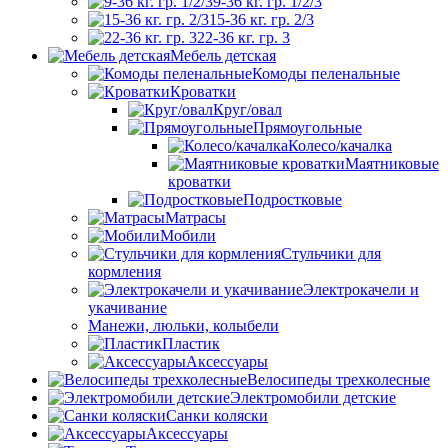
9-36 кг. гр. 1/2/3
15-36 кг. гр. 2/3
22-36 кг. гр. 3
Мебель детская
Комоды пеленальные
Кроватки
Круг/овал
Прямоугольные
Колесо/качалка
Маятниковые
кроватки
Подростковые
Матрасы
Мобили
Стульчики для
кормления
Электрокачели и
укачивание
Манежи, люльки, колыбели
Пластик
Аксессуары
Велосипеды трехколесные
Электромобили детские
Санки коляски
Аксессуары