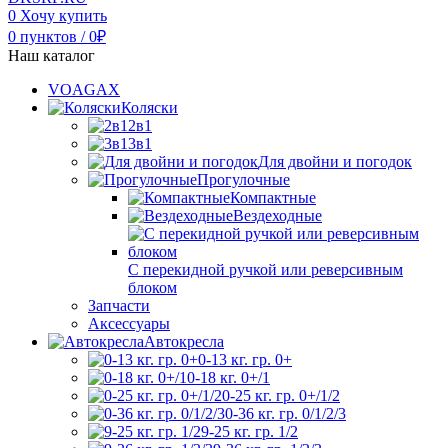
0
Хочу купить
0
пунктов
/
0
₽
Наш каталог
VOAGAX
Коляски
2в1
3в1
Для двойни и погодок
Прогулочные
Компактные
Вездеходные
С перекидной ручкой или реверсивным
блоком
Запчасти
Аксессуары
Автокресла
0-13 кг. гр. 0+
0-18 кг. 0+/1
0-25 кг. гр. 0+/1/2
0-36 кг. гр. 0/1/2/3
9-25 кг. гр. 1/2