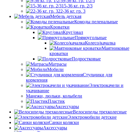
9-36 кг. гр. 1/2/3
15-36 кг. гр. 2/3
22-36 кг. гр. 3
Мебель детская
Комоды пеленальные
Кроватки
Круг/овал
Прямоугольные
Колесо/качалка
Маятниковые
кроватки
Подростковые
Матрасы
Мобили
Стульчики для
кормления
Электрокачели и
укачивание
Манежи, люльки, колыбели
Пластик
Аксессуары
Велосипеды трехколесные
Электромобили детские
Санки коляски
Аксессуары