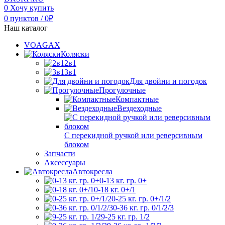
0
Хочу купить
0
пунктов
/
0
₽
Наш каталог
VOAGAX
Коляски
2в1
3в1
Для двойни и погодок
Прогулочные
Компактные
Вездеходные
С перекидной ручкой или реверсивным
блоком
Запчасти
Аксессуары
Автокресла
0-13 кг. гр. 0+
0-18 кг. 0+/1
0-25 кг. гр. 0+/1/2
0-36 кг. гр. 0/1/2/3
9-25 кг. гр. 1/2