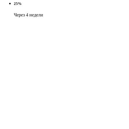
25%
Через 4 недели
25%
Через 6 недель
Оплачивайте покупки частями — по 25% каждые две
недели
Никаких дополнительных платежей — как обычная
оплата картой
Подробную информацию о работе сервиса можно посмотреть
на сайте
dolyame.ru
×
Поиск
Информация
Каталог