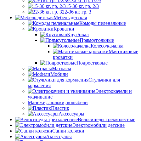
9-36 кг. гр. 1/2/3
15-36 кг. гр. 2/3
22-36 кг. гр. 3
Мебель детская
Комоды пеленальные
Кроватки
Круг/овал
Прямоугольные
Колесо/качалка
Маятниковые
кроватки
Подростковые
Матрасы
Мобили
Стульчики для
кормления
Электрокачели и
укачивание
Манежи, люльки, колыбели
Пластик
Аксессуары
Велосипеды трехколесные
Электромобили детские
Санки коляски
Аксессуары