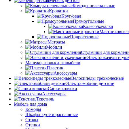
Мебель детская
Комоды пеленальные
Кроватки
Круг/овал
Прямоугольные
Колесо/качалка
Маятниковые 
Подростковые
Матрасы
Мобили
Стульчики для кормлен
Электрокачели и ук
Манежи, люльки, колыбели
Пластик
Аксессуары
Велосипеды трехколесные
Электромобили детские
Санки коляски
Аксессуары
Текстиль
Мебель для дома
Комоды
Шкафы купе и распашные
Столы
Стенки