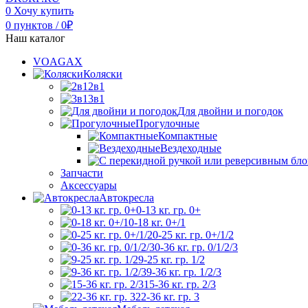
0
Хочу купить
0
пунктов
/
0
₽
Наш каталог
VOAGAX
Коляски
2в1
3в1
Для двойни и погодок
Прогулочные
Компактные
Вездеходные
Запчасти
Аксессуары
Автокресла
0-13 кг. гр. 0+
0-18 кг. 0+/1
0-25 кг. гр. 0+/1/2
0-36 кг. гр. 0/1/2/3
9-25 кг. гр. 1/2
9-36 кг. гр. 1/2/3
15-36 кг. гр. 2/3
22-36 кг. гр. 3