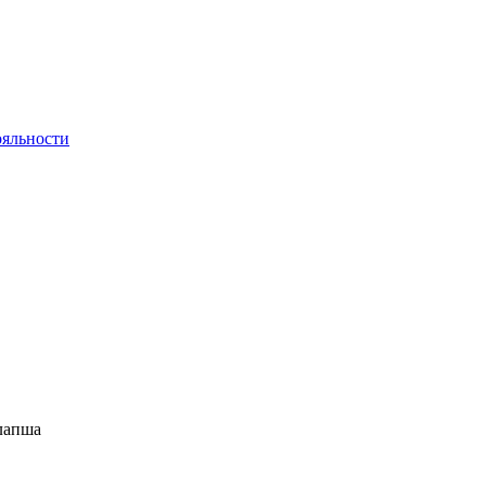
яльности
лапша