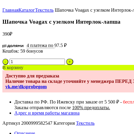
Увеличить
Главная
Каталог
Текстиль
Шапочка Voagax с узелком Интерлок-
Шапочка Voagax с узелком Интерлок-лапша
390
₽
4 платежа по
97.5 ₽
Кешбэк:
59 бонусов
Количество
товара
В корзину
Шапочка
Доступно для предзаказа
Voagax
Наличие товара на складе уточняйте у менеджера ПЕРЕ
с
vk.me/dksprobegom
узелком
Интерлок-
лапша
Доставка по РФ. По Ижевску при заказе от 5 500 ₽ -
бесп
Заказы отправляются после
100% предоплаты.
Адрес и время работы магазина
Артикул
2000999582547
Категория
Текстиль
Описание