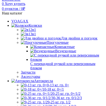
0
Хочу купить
0
пунктов
/
0
₽
Наш каталог
VOAGAX
Коляски
2в1
3в1
Для двойни и погодок
Прогулочные
Компактные
Вездеходные
С перекидной ручкой или реверсивным
блоком
Запчасти
Аксессуары
Автокресла
0-13 кг. гр. 0+
0-18 кг. 0+/1
0-25 кг. гр. 0+/1/2
0-36 кг. гр. 0/1/2/3
9-25 кг. гр. 1/2