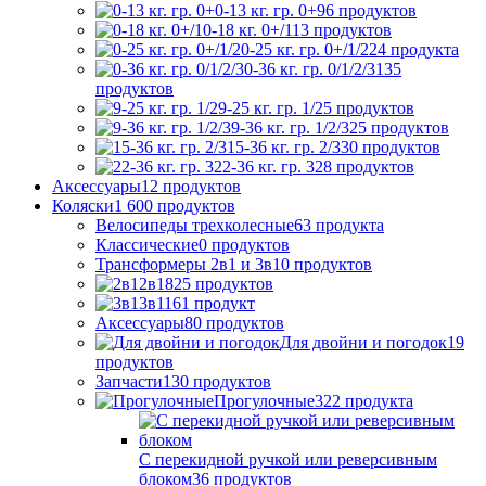
0-13 кг. гр. 0+
96
продуктов
0-18 кг. 0+/1
13
продуктов
0-25 кг. гр. 0+/1/2
24
продукта
0-36 кг. гр. 0/1/2/3
135
продуктов
9-25 кг. гр. 1/2
5
продуктов
9-36 кг. гр. 1/2/3
25
продуктов
15-36 кг. гр. 2/3
30
продуктов
22-36 кг. гр. 3
28
продуктов
Аксессуары
12
продуктов
Коляски
1 600
продуктов
Велосипеды трехколесные
63
продукта
Классические
0
продуктов
Трансформеры 2в1 и 3в1
0
продуктов
2в1
825
продуктов
3в1
161
продукт
Аксессуары
80
продуктов
Для двойни и погодок
19
продуктов
Запчасти
130
продуктов
Прогулочные
322
продукта
С перекидной ручкой или реверсивным
блоком
36
продуктов