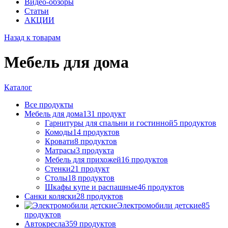
Видео-обзоры
Статьи
АКЦИИ
Назад к товарам
Мебель для дома
Каталог
Все
продукты
Мебель для дома
131
продукт
Гарнитуры для спальни и гостинной
5
продуктов
Комоды
14
продуктов
Кровати
8
продуктов
Матрасы
3
продукта
Мебель для прихожей
16
продуктов
Стенки
21
продукт
Столы
18
продуктов
Шкафы купе и распашные
46
продуктов
Санки коляски
28
продуктов
Электромобили детские
85
продуктов
Автокресла
359
продуктов