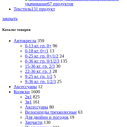
укачивание
67
продуктов
Текстиль
131
продукт
закрыть
Каталог товаров
Автокресла
359
0-13 кг. гр. 0+
96
0-18 кг. 0+/1
13
0-25 кг. гр. 0+/1/2
24
0-36 кг. гр. 0/1/2/3
135
15-36 кг. гр. 2/3
30
22-36 кг. гр. 3
28
9-25 кг. гр. 1/2
5
9-36 кг. гр. 1/2/3
25
Аксессуары
12
Коляски
1600
2в1
825
3в1
161
Аксессуары
80
Велосипеды трехколесные
63
Для двойни и погодок
19
Запчасти
130