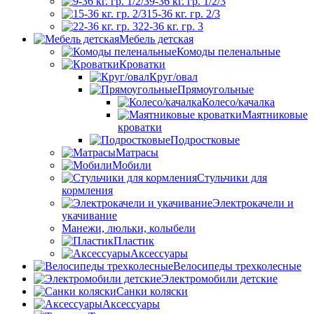
9-36 кг. гр. 1/2/3
15-36 кг. гр. 2/3
22-36 кг. гр. 3
Мебель детская
Комоды пеленальные
Кроватки
Круг/овал
Прямоугольные
Колесо/качалка
Маятниковые
кроватки
Подростковые
Матрасы
Мобили
Стульчики для
кормления
Электрокачели и
укачивание
Манежи, люльки, колыбели
Пластик
Аксессуары
Велосипеды трехколесные
Электромобили детские
Санки коляски
Аксессуары