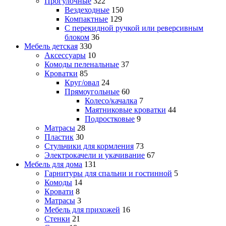
Прогулочные
322
Вездеходные
150
Компактные
129
С перекидной ручкой или реверсивным
блоком
36
Мебель детская
330
Аксессуары
10
Комоды пеленальные
37
Кроватки
85
Круг/овал
24
Прямоугольные
60
Колесо/качалка
7
Маятниковые кроватки
44
Подростковые
9
Матрасы
28
Пластик
30
Стульчики для кормления
73
Электрокачели и укачивание
67
Мебель для дома
131
Гарнитуры для спальни и гостинной
5
Комоды
14
Кровати
8
Матрасы
3
Мебель для прихожей
16
Стенки
21