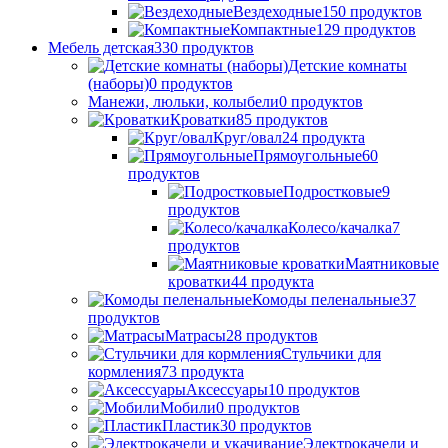
Вездеходные
150
продуктов
Компактные
129
продуктов
Мебель детская
330
продуктов
Детские комнаты
(наборы)
0
продуктов
Манежи, люльки, колыбели
0
продуктов
Кроватки
85
продуктов
Круг/овал
24
продукта
Прямоугольные
60
продуктов
Подростковые
9
продуктов
Колесо/качалка
7
продуктов
Маятниковые
кроватки
44
продукта
Комоды пеленальные
37
продуктов
Матрасы
28
продуктов
Стульчики для
кормления
73
продукта
Аксессуары
10
продуктов
Мобили
0
продуктов
Пластик
30
продуктов
Электрокачели и