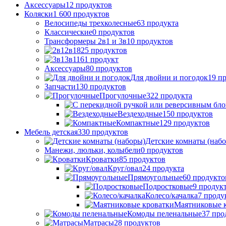
Аксессуары
12
продуктов
Коляски
1 600
продуктов
Велосипеды трехколесные
63
продукта
Классические
0
продуктов
Трансформеры 2в1 и 3в1
0
продуктов
2в1
825
продуктов
3в1
161
продукт
Аксессуары
80
продуктов
Для двойни и погодок
19
пр
Запчасти
130
продуктов
Прогулочные
322
продукта
Вездеходные
150
продуктов
Компактные
129
продуктов
Мебель детская
330
продуктов
Детские комнаты (наб
Манежи, люльки, колыбели
0
продуктов
Кроватки
85
продуктов
Круг/овал
24
продукта
Прямоугольные
60
продукто
Подростковые
9
продук
Колесо/качалка
7
проду
Маятниковые 
Комоды пеленальные
37
про
Матрасы
28
продуктов