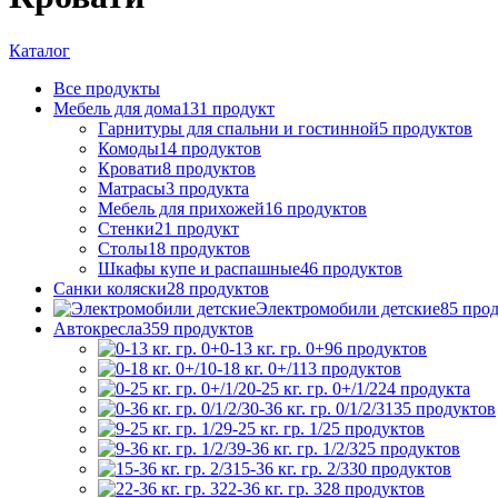
Каталог
Все
продукты
Мебель для дома
131
продукт
Гарнитуры для спальни и гостинной
5
продуктов
Комоды
14
продуктов
Кровати
8
продуктов
Матрасы
3
продукта
Мебель для прихожей
16
продуктов
Стенки
21
продукт
Столы
18
продуктов
Шкафы купе и распашные
46
продуктов
Санки коляски
28
продуктов
Электромобили детские
85
прод
Автокресла
359
продуктов
0-13 кг. гр. 0+
96
продуктов
0-18 кг. 0+/1
13
продуктов
0-25 кг. гр. 0+/1/2
24
продукта
0-36 кг. гр. 0/1/2/3
135
продуктов
9-25 кг. гр. 1/2
5
продуктов
9-36 кг. гр. 1/2/3
25
продуктов
15-36 кг. гр. 2/3
30
продуктов
22-36 кг. гр. 3
28
продуктов