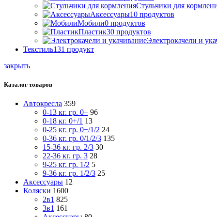
Стульчики для кормлен
Аксессуары
10
продуктов
Мобили
0
продуктов
Пластик
30
продуктов
Электрокачели и ук
Текстиль
131
продукт
закрыть
Каталог товаров
Автокресла
359
0-13 кг. гр. 0+
96
0-18 кг. 0+/1
13
0-25 кг. гр. 0+/1/2
24
0-36 кг. гр. 0/1/2/3
135
15-36 кг. гр. 2/3
30
22-36 кг. гр. 3
28
9-25 кг. гр. 1/2
5
9-36 кг. гр. 1/2/3
25
Аксессуары
12
Коляски
1600
2в1
825
3в1
161
Аксессуары
80