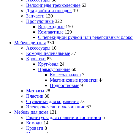
Велосипеды трехколесные
63
Для двойни и погодок
19
Запчасти
130
Прогулочные
322
Вездеходные
150
Компактные
129
С перекидной ручкой или реверсивным блок
Мебель детская
330
Аксессуары
10
Комоды пеленальные
37
Кроватки
85
Круг/овал
24
Прямоугольные
60
Колесо/качалка
7
Маятниковые кроватки
44
Подростковые
9
Матрасы
28
Пластик
30
Стульчики для кормления
73
Электрокачели и укачивание
67
Мебель для дома
131
Гарнитуры для спальни и гостинной
5
Комоды
14
Кровати
8