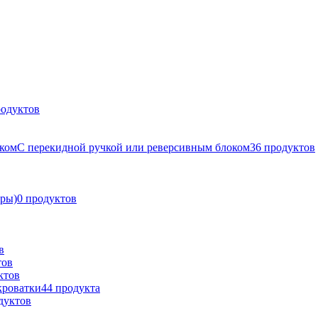
одуктов
С перекидной ручкой или реверсивным блоком
36
продуктов
оры)
0
продуктов
в
тов
ктов
кроватки
44
продукта
дуктов