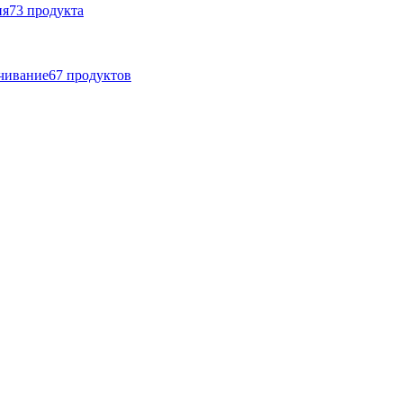
ия
73
продукта
ачивание
67
продуктов