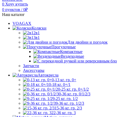
0
Хочу купить
0
пунктов
/
0
₽
Наш каталог
VOAGAX
Коляски
2в1
3в1
Для двойни и погодок
Прогулочные
Компактные
Вездеходные
Запчасти
Аксессуары
Автокресла
0-13 кг. гр. 0+
0-18 кг. 0+/1
0-25 кг. гр. 0+/1/2
0-36 кг. гр. 0/1/2/3
9-25 кг. гр. 1/2
9-36 кг. гр. 1/2/3
15-36 кг. гр. 2/3
22-36 кг. гр. 3