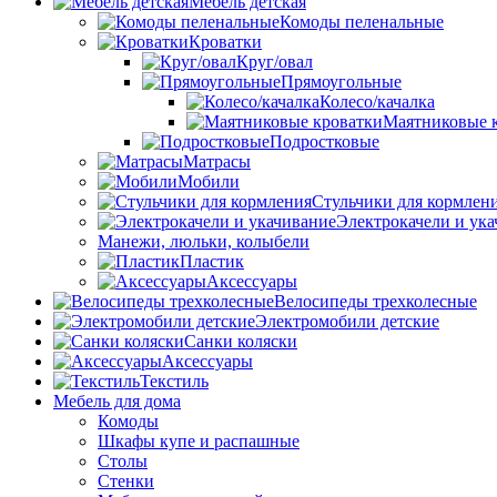
Мебель детская
Комоды пеленальные
Кроватки
Круг/овал
Прямоугольные
Колесо/качалка
Маятниковые 
Подростковые
Матрасы
Мобили
Стульчики для кормлен
Электрокачели и ук
Манежи, люльки, колыбели
Пластик
Аксессуары
Велосипеды трехколесные
Электромобили детские
Санки коляски
Аксессуары
Текстиль
Мебель для дома
Комоды
Шкафы купе и распашные
Столы
Стенки