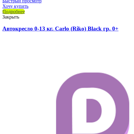
Быстрый просмотр
Хочу купить
Подробнее
Закрыть
Автокресло 0-13 кг. Carlo (Riko) Black гр. 0+