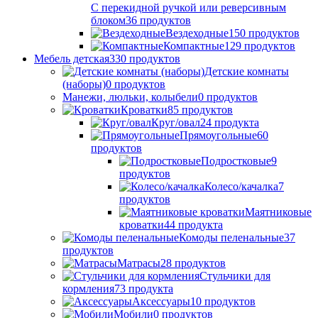
С перекидной ручкой или реверсивным
блоком
36
продуктов
Вездеходные
150
продуктов
Компактные
129
продуктов
Мебель детская
330
продуктов
Детские комнаты
(наборы)
0
продуктов
Манежи, люльки, колыбели
0
продуктов
Кроватки
85
продуктов
Круг/овал
24
продукта
Прямоугольные
60
продуктов
Подростковые
9
продуктов
Колесо/качалка
7
продуктов
Маятниковые
кроватки
44
продукта
Комоды пеленальные
37
продуктов
Матрасы
28
продуктов
Стульчики для
кормления
73
продукта
Аксессуары
10
продуктов
Мобили
0
продуктов