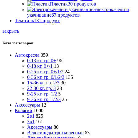
Пластик
30
продуктов
Электрокачели и
укачивание
67
продуктов
Текстиль
131
продукт
закрыть
Каталог товаров
Автокресла
359
0-13 кг. гр. 0+
96
0-18 кг. 0+/1
13
0-25 кг. гр. 0+/1/2
24
0-36 кг. гр. 0/1/2/3
135
15-36 кг. гр. 2/3
30
22-36 кг. гр. 3
28
9-25 кг. гр. 1/2
5
9-36 кг. гр. 1/2/3
25
Аксессуары
12
Коляски
1600
2в1
825
3в1
161
Аксессуары
80
Велосипеды трехколесные
63