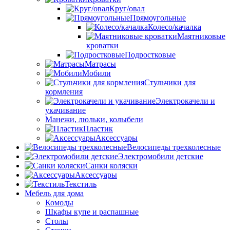
Круг/овал
Прямоугольные
Колесо/качалка
Маятниковые
кроватки
Подростковые
Матрасы
Мобили
Стульчики для
кормления
Электрокачели и
укачивание
Манежи, люльки, колыбели
Пластик
Аксессуары
Велосипеды трехколесные
Электромобили детские
Санки коляски
Аксессуары
Текстиль
Мебель для дома
Комоды
Шкафы купе и распашные
Столы