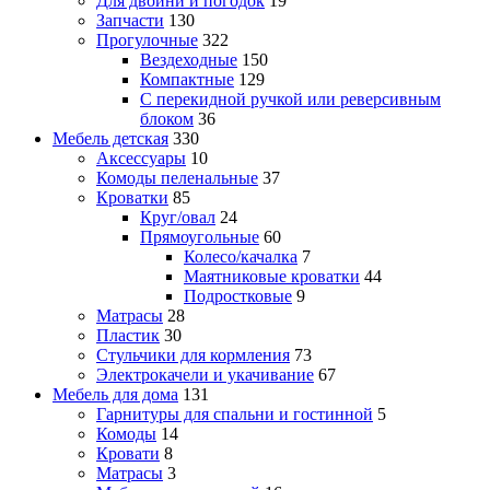
Для двойни и погодок
19
Запчасти
130
Прогулочные
322
Вездеходные
150
Компактные
129
С перекидной ручкой или реверсивным
блоком
36
Мебель детская
330
Аксессуары
10
Комоды пеленальные
37
Кроватки
85
Круг/овал
24
Прямоугольные
60
Колесо/качалка
7
Маятниковые кроватки
44
Подростковые
9
Матрасы
28
Пластик
30
Стульчики для кормления
73
Электрокачели и укачивание
67
Мебель для дома
131
Гарнитуры для спальни и гостинной
5
Комоды
14
Кровати
8
Матрасы
3