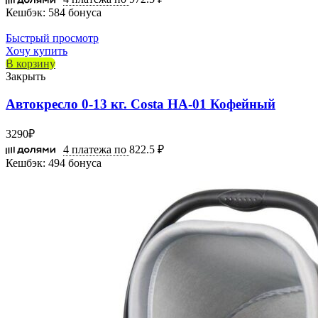
Кешбэк:
584 бонуса
Быстрый просмотр
Хочу купить
В корзину
Закрыть
Автокресло 0-13 кг. Costa HA-01 Кофейный
3290
₽
4 платежа по
822.5 ₽
Кешбэк:
494 бонуса