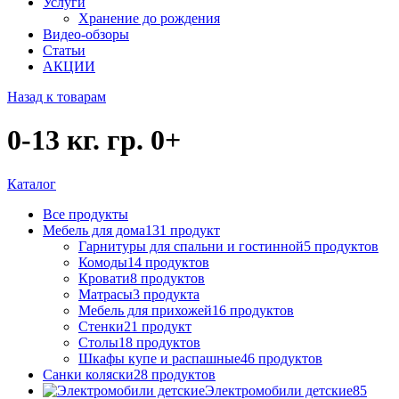
Услуги
Хранение до рождения
Видео-обзоры
Статьи
АКЦИИ
Назад к товарам
0-13 кг. гр. 0+
Каталог
Все
продукты
Мебель для дома
131
продукт
Гарнитуры для спальни и гостинной
5
продуктов
Комоды
14
продуктов
Кровати
8
продуктов
Матрасы
3
продукта
Мебель для прихожей
16
продуктов
Стенки
21
продукт
Столы
18
продуктов
Шкафы купе и распашные
46
продуктов
Санки коляски
28
продуктов
Электромобили детские
85