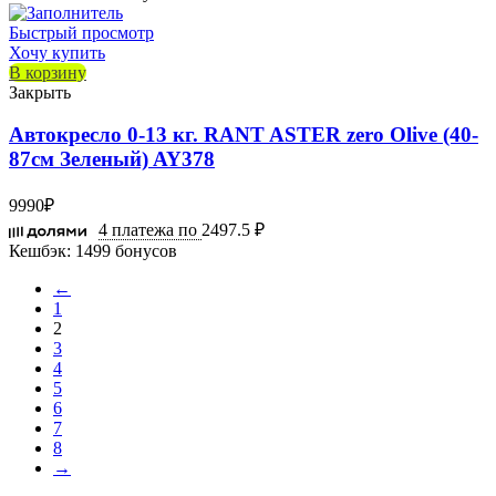
Быстрый просмотр
Хочу купить
В корзину
Закрыть
Автокресло 0-13 кг. RANT ASTER zero Olive (40-
87см Зеленый) AY378
9990
₽
4 платежа по
2497.5 ₽
Кешбэк:
1499 бонусов
←
1
2
3
4
5
6
7
8
→