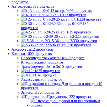
продуктов
Автокресла
359
продуктов
0-13 кг. гр. 0+
96
продуктов
0-18 кг. 0+/1
13
продуктов
0-25 кг. гр. 0+/1/2
24
продукта
0-36 кг. гр. 0/1/2/3
135
продуктов
9-25 кг. гр. 1/2
5
продуктов
9-36 кг. гр. 1/2/3
25
продуктов
15-36 кг. гр. 2/3
30
продуктов
22-36 кг. гр. 3
28
продуктов
Аксессуары
12
продуктов
Коляски
1 600
продуктов
Велосипеды трехколесные
63
продукта
Классические
0
продуктов
Трансформеры 2в1 и 3в1
0
продуктов
2в1
825
продуктов
3в1
161
продукт
Аксессуары
80
продуктов
Для двойни и погодок
19
продуктов
Запчасти
130
продуктов
Прогулочные
322
продукта