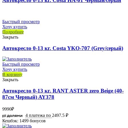
Автокресло 0-13 кг. Costa HA-01 Черный/серый
Быстрый просмотр
Хочу купить
Подробнее
Закрыть
Автокресло 0-13 кг. Costa YKO-707 (Grey/серый)
Быстрый просмотр
Хочу купить
В корзину
Закрыть
Автокресло 0-13 кг. RANT ASTER zero Beige (40-
87см Черный) AY378
9990
₽
4 платежа по
2497.5 ₽
Кешбэк:
1499 бонусов