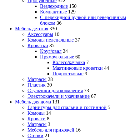
Прогулочные
322
Вездеходные
150
Компактные
129
С перекидной ручкой или реверсивным
блоком
36
Мебель детская
330
Аксессуары
10
Комоды пеленальные
37
Кроватки
85
Круг/овал
24
Прямоугольные
60
Колесо/качалка
7
Маятниковые кроватки
44
Подростковые
9
Матрасы
28
Пластик
30
Стульчики для кормления
73
Электрокачели и укачивание
67
Мебель для дома
131
Гарнитуры для спальни и гостинной
5
Комоды
14
Кровати
8
Матрасы
3
Мебель для прихожей
16
Стенки
21