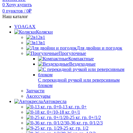
0
Хочу купить
0
пунктов
/
0
₽
Наш каталог
VOAGAX
Коляски
2в1
3в1
Для двойни и погодок
Прогулочные
Компактные
Вездеходные
С перекидной ручкой или реверсивным
блоком
Запчасти
Аксессуары
Автокресла
0-13 кг. гр. 0+
0-18 кг. 0+/1
0-25 кг. гр. 0+/1/2
0-36 кг. гр. 0/1/2/3
9-25 кг. гр. 1/2