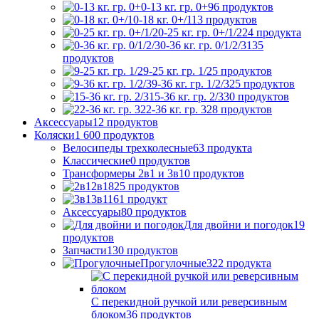
0-13 кг. гр. 0+
96
продуктов
0-18 кг. 0+/1
13
продуктов
0-25 кг. гр. 0+/1/2
24
продукта
0-36 кг. гр. 0/1/2/3
135
продуктов
9-25 кг. гр. 1/2
5
продуктов
9-36 кг. гр. 1/2/3
25
продуктов
15-36 кг. гр. 2/3
30
продуктов
22-36 кг. гр. 3
28
продуктов
Аксессуары
12
продуктов
Коляски
1 600
продуктов
Велосипеды трехколесные
63
продукта
Классические
0
продуктов
Трансформеры 2в1 и 3в1
0
продуктов
2в1
825
продуктов
3в1
161
продукт
Аксессуары
80
продуктов
Для двойни и погодок
19
продуктов
Запчасти
130
продуктов
Прогулочные
322
продукта
С перекидной ручкой или реверсивным
блоком
36
продуктов