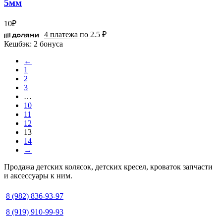
5мм
10
₽
4 платежа по
2.5 ₽
Кешбэк:
2 бонуса
←
1
2
3
…
10
11
12
13
14
→
Продажа детских колясок, детских кресел, кроваток запчасти
и аксессуары к ним.
8 (982) 836-93-97
8 (919) 910-99-93