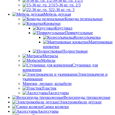
9-36 кг. гр. 1/2/3
15-36 кг. гр. 2/3
22-36 кг. гр. 3
Мебель детская
Комоды пеленальные
Кроватки
Круг/овал
Прямоугольные
Колесо/качалка
Маятниковые
кроватки
Подростковые
Матрасы
Мобили
Стульчики для
кормления
Электрокачели и
укачивание
Манежи, люльки, колыбели
Пластик
Аксессуары
Велосипеды трехколесные
Электромобили детские
Санки коляски
Аксессуары