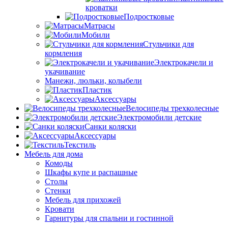
кроватки
Подростковые
Матрасы
Мобили
Стульчики для
кормления
Электрокачели и
укачивание
Манежи, люльки, колыбели
Пластик
Аксессуары
Велосипеды трехколесные
Электромобили детские
Санки коляски
Аксессуары
Текстиль
Мебель для дома
Комоды
Шкафы купе и распашные
Столы
Стенки
Мебель для прихожей
Кровати
Гарнитуры для спальни и гостинной