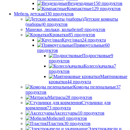
Вездеходные
150
продуктов
Компактные
129
продуктов
Мебель детская
330
продуктов
Детские комнаты
(наборы)
0
продуктов
Манежи, люльки, колыбели
0
продуктов
Кроватки
85
продуктов
Круг/овал
24
продукта
Прямоугольные
60
продуктов
Подростковые
9
продуктов
Колесо/качалка
7
продуктов
Маятниковые
кроватки
44
продукта
Комоды пеленальные
37
продуктов
Матрасы
28
продуктов
Стульчики для
кормления
73
продукта
Аксессуары
10
продуктов
Мобили
0
продуктов
Пластик
30
продуктов
Электрокачели и