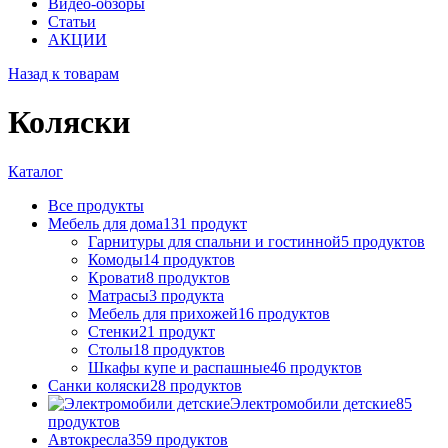
Видео-обзоры
Статьи
АКЦИИ
Назад к товарам
Коляски
Каталог
Все
продукты
Мебель для дома
131
продукт
Гарнитуры для спальни и гостинной
5
продуктов
Комоды
14
продуктов
Кровати
8
продуктов
Матрасы
3
продукта
Мебель для прихожей
16
продуктов
Стенки
21
продукт
Столы
18
продуктов
Шкафы купе и распашные
46
продуктов
Санки коляски
28
продуктов
Электромобили детские
85
продуктов
Автокресла
359
продуктов