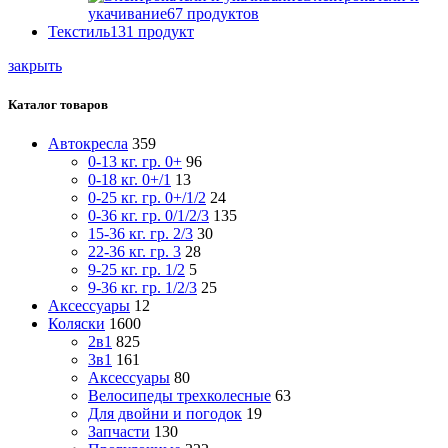
укачивание
67
продуктов
Текстиль
131
продукт
закрыть
Каталог товаров
Автокресла
359
0-13 кг. гр. 0+
96
0-18 кг. 0+/1
13
0-25 кг. гр. 0+/1/2
24
0-36 кг. гр. 0/1/2/3
135
15-36 кг. гр. 2/3
30
22-36 кг. гр. 3
28
9-25 кг. гр. 1/2
5
9-36 кг. гр. 1/2/3
25
Аксессуары
12
Коляски
1600
2в1
825
3в1
161
Аксессуары
80
Велосипеды трехколесные
63
Для двойни и погодок
19
Запчасти
130